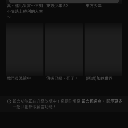
真・進化果實～不知
東方少年 S2
東方少年
不覺踏上勝利的人生
～
戰鬥員派遣中
偵探已經，死了。
(國語)加速世界
留言功能正在升級改版中！邀請你填寫
留言板調查
，
顯示更多
一起共創新版留言功能！