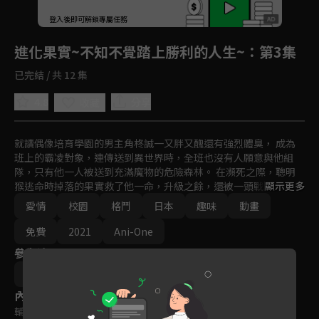
回首頁
登入後即可解鎖專屬任務
Play
進化果實~不知不覺踏上勝利的人生~
：第3集
已完結 / 共 12 集
4.8
分享
收藏
就讀偶像培育學園的男主角柊誠一又胖又醜還有強烈體臭， 成為
班上的霸凌對象，連傳送到異世界時，全班也沒有人願意與他組
隊，只有他一人被送到充滿魔物的危險森林。 在瀕死之際，聰明
猴逃命時掉落的果實救了他一命，升級之餘，還被一頭戰鬥力超強
顯示更多
的母猩猩愛上...
愛情
校園
格鬥
日本
趣味
動畫
免費
2021
Ani-One
參與演員
奧村吉昭
內容標籤
輔導十二歲級