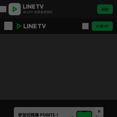
開啟
用 APP 免費看更精彩
升級VIP
進化果實~不知不覺踏上勝利的人生~
目前未允許這部影片在你所在的地區播放
如有不便請見諒
Unmute
參加任務賺 POINTS！