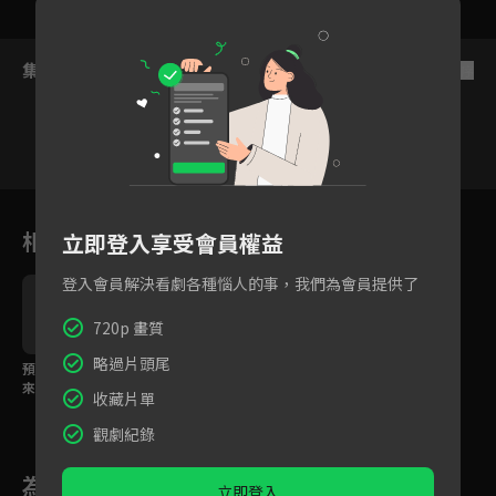
集數列表
反序
18
19
20
21
22
23
相關花絮
立即登入享受會員權益
登入會員解決看劇各種惱人的事，我們為會員提供了
720p 畫質
略過片頭尾
預告：更大的黑暗即將
來襲！今年冬季就讓波
收藏片單
吉繼續療癒你
觀劇紀錄
為您推薦
立即登入