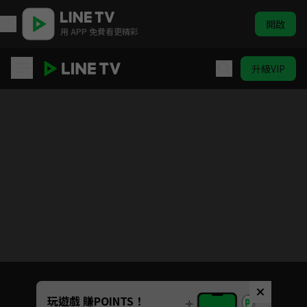
開啟
用 APP 免費看更精彩
升級VIP
國王排名
目前未允許這部影片在你所在的地區播放
如有不便請見諒
Unmute
玩遊戲 賺POINTS！