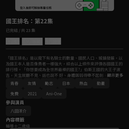
回首頁
登入後即可解鎖專屬任務
Play
國王排名
：第22集
已完結 / 共 23 集
4.9
分享
收藏
「國王排名」是以麾下有名騎士的數量、國民人口、城鎮發展，以
及國王本人是否像勇者一樣強大，綜合以上條件來評價各國國王的
排行榜。「你想要成為全世界最棒的國王?」伯斯王國的大王子波
吉，天生就聽不見、話也說不 好、身體孱弱得舉不起劍，即使如
顯示更多
此，他仍然想完成與母親的約定。這樣的堅強與執著也感動了影子
青春
友情
勵志
日本
熱血
動畫
一族的卡克， 他決定支持波吉，並成為波吉第一個朋友!但波吉隔
天卻怎麼找也找不到卡克──
免費
2021
Ani-One
參與演員
八田洋介
內容標籤
輔導十二歲級