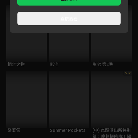
直接觀看
相合之物
影宅
影宅 第2季
VIP
娑婆氣
Summer Pockets
(中) 烏龍派出所特別
篇：塞頓探險隊！隅