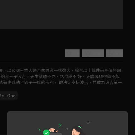
4.9
分享
收藏
展，以及國王本人是否像勇者一樣強大，綜合以上條件來評價各國
國的大王子波吉，天生就聽不見、話也說不 好、身體孱弱得舉不起
執著也感動了影子一族的卡克， 他決定支持波吉，並成為波吉第一
Ani-One
Play
Video