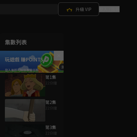
升級 VIP
登入 / 註冊
集數列表
玩遊戲 賺POINTS！
第1集
22分鐘
第2集
22分鐘
第3集
22分鐘