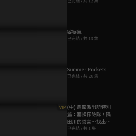
已完結 / 共 12 集
第9集
22分鐘
第10集
娑婆氣
22分鐘
已完結 / 共 13 集
第11集
22分鐘
Summer Pockets
已完結 / 共 26 集
第12集
22分鐘
第13集
(中) 烏龍派出所特別
VIP
22分鐘
篇：塞頓探險隊！隅
田川的誓言～找出記
第14集
憶中的白鯨！～
已完結 / 共 1 集
22分鐘