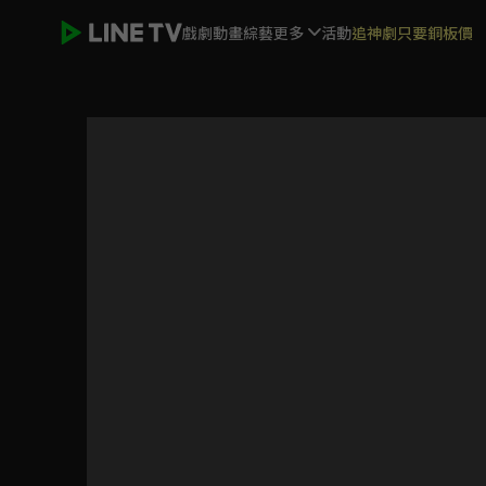
戲劇
動畫
綜藝
更多
活動
追神劇只要銅板價
國王排名