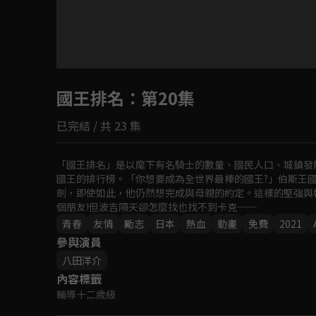
目前未允許這部影片在你所在的地區播放
國王排名
如有不便請見諒
：第20集
已完結 / 共 23 集
回首頁
「國王排名」是以麾下有名騎士的數量、國民人口、城鎮發
國王的排行榜。「你想要成為全世界最棒的國王?」伯斯王
劍，即使如此，他仍然想完成與母親的約定。這樣的堅強與
個朋友!但波吉隔天卻怎麼找也找不到卡克──
青春
友情
勵志
日本
熱血
動畫
免費
2021
參與演員
八田洋介
內容標籤
輔導十二歲級