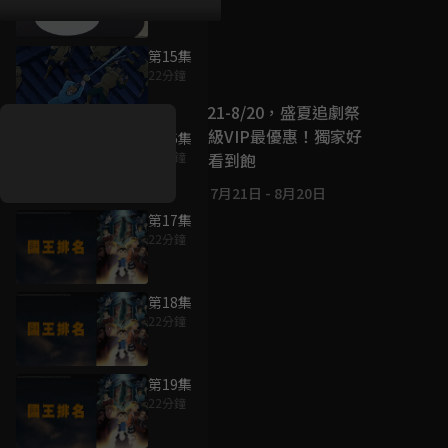
第15集
好康資訊
22分鐘
7/21-8/20，盛夏追劇祭
升級VIP最優惠！獨家好
第16集
戲看到飽
22分鐘
7月21日
-
8月20日
第17集
22分鐘
第18集
22分鐘
第19集
22分鐘