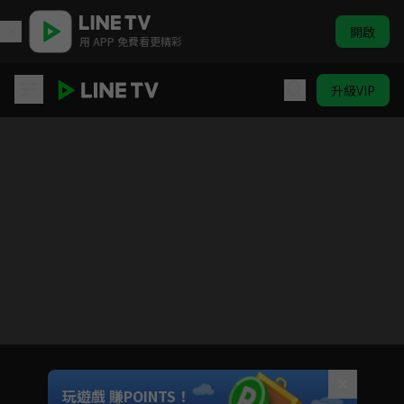
開啟
用 APP 免費看更精彩
升級VIP
國王排名
目前未允許這部影片在你所在的地區播放
如有不便請見諒
Unmute
玩遊戲 賺POINTS！