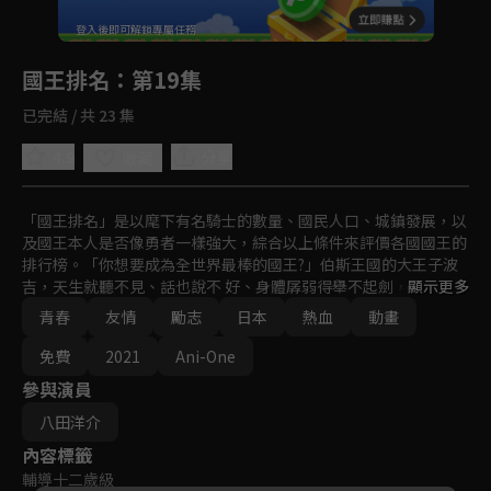
回首頁
登入後即可解鎖專屬任務
Play
國王排名
：第19集
已完結 / 共 23 集
4.9
分享
收藏
「國王排名」是以麾下有名騎士的數量、國民人口、城鎮發展，以
及國王本人是否像勇者一樣強大，綜合以上條件來評價各國國王的
排行榜。「你想要成為全世界最棒的國王?」伯斯王國的大王子波
吉，天生就聽不見、話也說不 好、身體孱弱得舉不起劍，即使如
顯示更多
此，他仍然想完成與母親的約定。這樣的堅強與執著也感動了影子
青春
友情
勵志
日本
熱血
動畫
一族的卡克， 他決定支持波吉，並成為波吉第一個朋友!但波吉隔
天卻怎麼找也找不到卡克──
免費
2021
Ani-One
參與演員
八田洋介
內容標籤
輔導十二歲級