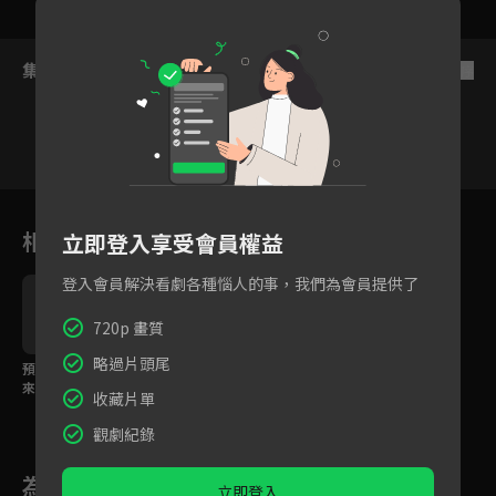
集數列表
反序
16
17
18
19
20
21
2
相關花絮
立即登入享受會員權益
登入會員解決看劇各種惱人的事，我們為會員提供了
720p 畫質
略過片頭尾
預告：更大的黑暗即將
來襲！今年冬季就讓波
收藏片單
吉繼續療癒你
觀劇紀錄
為您推薦
立即登入