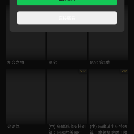
直接觀看
相合之物
影宅
影宅 第2季
VIP
VIP
娑婆氣
(中) 烏龍派出所特別
(中) 烏龍派出所特別
篇：阿兩的美國行
篇：塞頓探險隊！隅