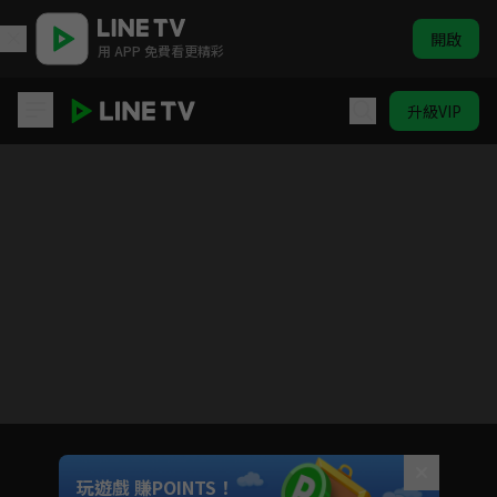
開啟
用 APP 免費看更精彩
升級VIP
國王排名
目前未允許這部影片在你所在的地區播放
如有不便請見諒
Unmute
玩遊戲 賺POINTS！