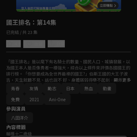
回首頁
登入後即可解鎖專屬任務
Play
國王排名
：第14集
已完結 / 共 23 集
4.9
分享
收藏
「國王排名」是以麾下有名騎士的數量、國民人口、城鎮發展，以
及國王本人是否像勇者一樣強大，綜合以上條件來評價各國國王的
排行榜。「你想要成為全世界最棒的國王?」伯斯王國的大王子波
吉，天生就聽不見、話也說不 好、身體孱弱得舉不起劍，即使如
顯示更多
此，他仍然想完成與母親的約定。這樣的堅強與執著也感動了影子
青春
友情
勵志
日本
熱血
動畫
一族的卡克， 他決定支持波吉，並成為波吉第一個朋友!但波吉隔
天卻怎麼找也找不到卡克──
免費
2021
Ani-One
參與演員
八田洋介
內容標籤
輔導十二歲級