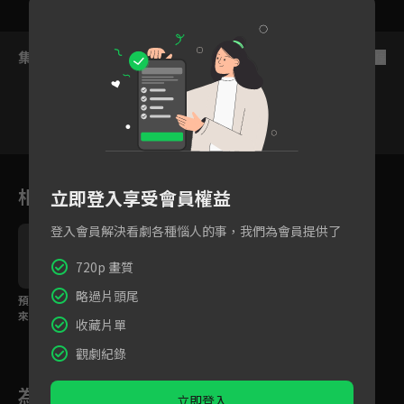
集數列表
反序
11
12
13
14
15
16
1
相關花絮
立即登入享受會員權益
登入會員解決看劇各種惱人的事，我們為會員提供了
720p 畫質
略過片頭尾
預告：更大的黑暗即將
來襲！今年冬季就讓波
收藏片單
吉繼續療癒你
觀劇紀錄
為您推薦
立即登入