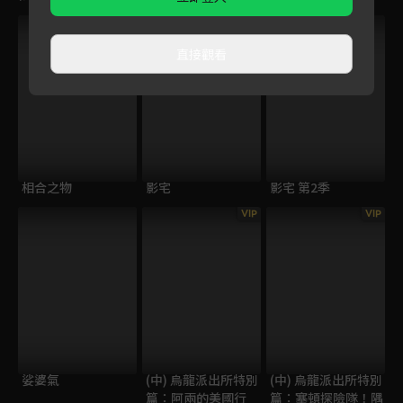
直接觀看
相合之物
影宅
影宅 第2季
VIP
VIP
娑婆氣
(中) 烏龍派出所特別
(中) 烏龍派出所特別
篇：阿兩的美國行
篇：塞頓探險隊！隅