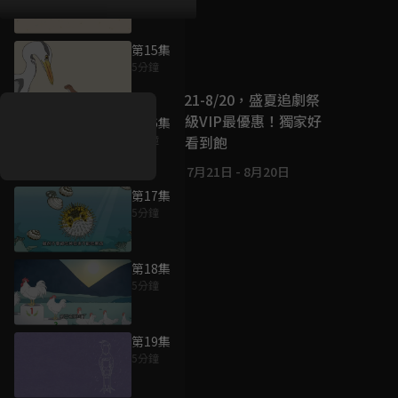
第15集
好康資訊
5分鐘
7/21-8/20，盛夏追劇祭
升級VIP最優惠！獨家好
第16集
戲看到飽
5分鐘
7月21日
-
8月20日
第17集
5分鐘
第18集
5分鐘
第19集
5分鐘