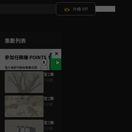
升級 VIP
登入 / 註冊
集數列表
參加任務賺 POINTS！
第1集
5分鐘
第2集
5分鐘
第3集
5分鐘