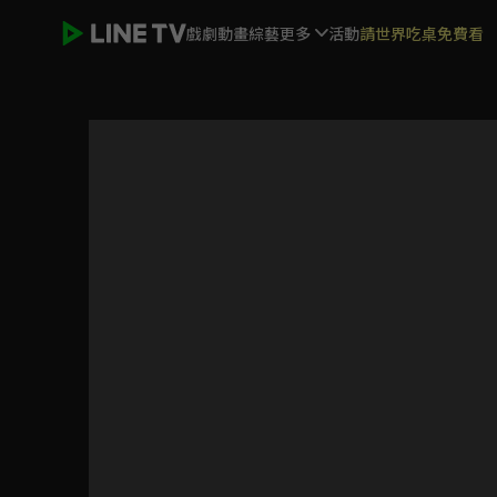
戲劇
動畫
綜藝
更多
活動
請世界吃桌免費看
殘念生物事典