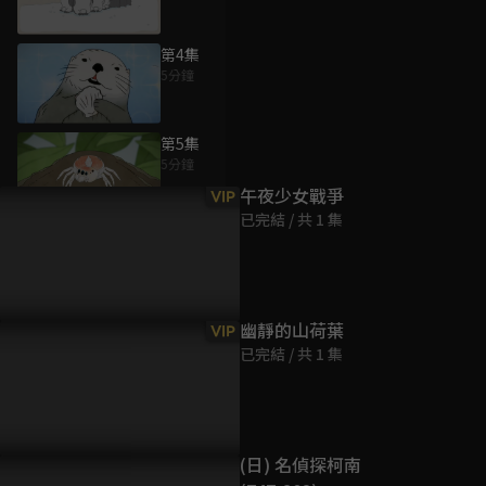
第4集
5分鐘
為您推薦
第5集
5分鐘
午夜少女戰爭
VIP
已完結 / 共 1 集
第6集
5分鐘
第7集
幽靜的山荷葉
VIP
5分鐘
已完結 / 共 1 集
第8集
5分鐘
(日) 名偵探柯南