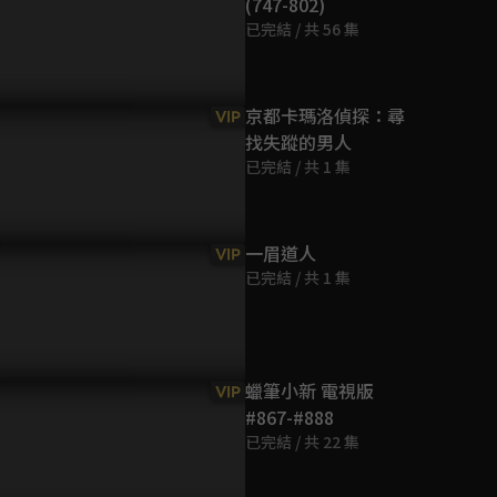
(747-802)
第9集
已完結 / 共 56 集
5分鐘
第10集
京都卡瑪洛偵探：尋
VIP
5分鐘
找失蹤的男人
已完結 / 共 1 集
第11集
5分鐘
一眉道人
VIP
已完結 / 共 1 集
第12集
5分鐘
第13集
蠟筆小新 電視版
VIP
5分鐘
#867-#888
已完結 / 共 22 集
第14集
5分鐘