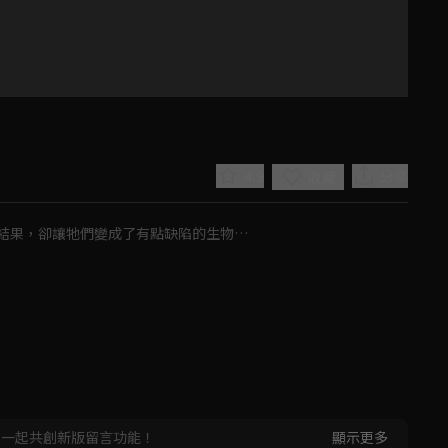
4.9
分享
收藏
結果，卻讓牠們變成了有點缺陷的生物…
Play
Video
，一起共創新版留言功能！
顯示更多