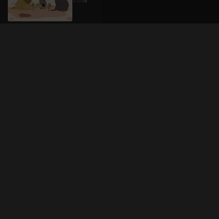
升級方案
客服中心
會員權益
關於我們
VIP方案
服務公告
用戶服務條款
廣告刊登
主題訂閱
常見問題
付費服務條款
行銷合作
工作機會