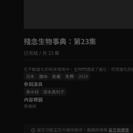
目前未允許這部影片在你所在的地區播放
殘念生物事典
如有不便請見諒
：第23集
已完結 / 共 25 集
回首頁
在不斷變化的地球環境中，生物們達成了進化，然而進化的
日本
趣味
動畫
免費
2019
參與演員
青木純
德永真利子
內容標籤
普遍級
留言功能正在升級改版中！邀請你填寫
留言板調查