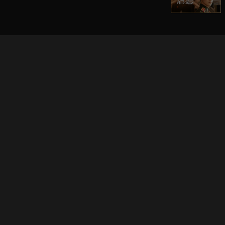
立即登入享受會員權益。
解鎖更多專屬功能，追劇更便利！
登入 / 註冊
巧克科技新媒體股份有限公司
©
2026
CHOCO Media Co. Ltd. ALL RIGHTS RESERVED.