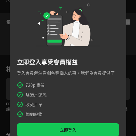
集數列表
反序
1
2
3
4
5
6
立即登入享受會員權益
相關花絮
登入會員解決看劇各種惱人的事，我們為會員提供了
720p 畫質
略過片頭尾
EP7花絮：月桃葉編織
EP7花絮：被嚇壞的蔡
EP7預告：愛神來了！
收藏片單
課竟讓黃秋生想換座
凡熙還原被騙始末了！
讓黃秋生直說：我的菜
觀劇紀錄
位？
立即登入
為您推薦