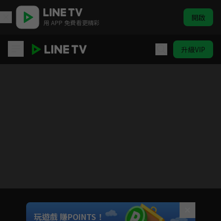
開啟
用 APP 免費看更精彩
升級VIP
開著餐車交朋友2
Unmute
玩遊戲 賺POINTS！