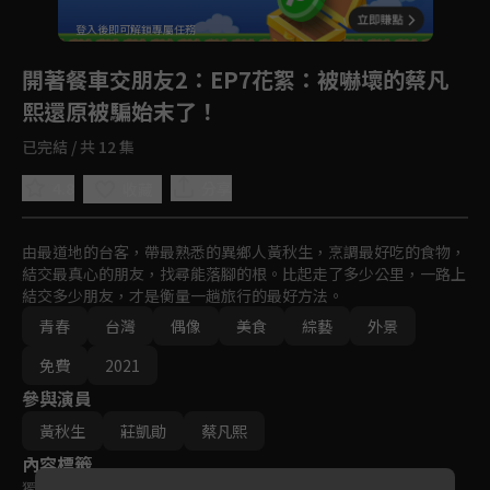
登入後即可解鎖專屬任務
Play
開著餐車交朋友2
：EP7花絮：被嚇壞的蔡凡
熙還原被騙始末了！
已完結 / 共 12 集
4.8
分享
收藏
由最道地的台客，帶最熟悉的異鄉人黃秋生，烹調最好吃的食物，
結交最真心的朋友，找尋能落腳的根。比起走了多少公里，一路上
結交多少朋友，才是衡量一趟旅行的最好方法。
青春
台灣
偶像
美食
綜藝
外景
免費
2021
參與演員
黃秋生
莊凱勛
蔡凡熙
內容標籤
獨家
｜
原創