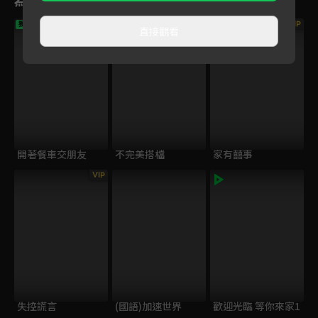
VIP
VIP
獨家
直接觀看
開著餐車交朋友
不完美搭檔
家有囍事
VIP
失控謊言
(國語)加速世界
歡迎光臨 等你來家1