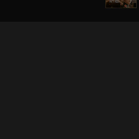
立即登入享受會員權益。
解鎖更多專屬功能，追劇更便利！
登入 / 註冊
巧克科技新媒體股份有限公司
©
2026
CHOCO Media Co. Ltd. ALL RIGHTS RESERVED.