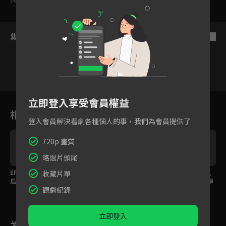
集數列表
反序
1
2
3
4
5
6
立即登入享受會員權益
相關花絮
登入會員解決看劇各種惱人的事，我們為會員提供了
720p 畫質
略過片頭尾
不
EP4預告1：原來澎湖絲
凡熙小弟vlog：千里尋
EP3花絮：跨海大橋上
收藏片單
瓜長這樣！騎車享受澎
杏仁茶！幻想美人魚相
的魔術師 蔡凡熙、王淨
觀劇紀錄
湖風情
伴
挑禮物
立即登入
為您推薦