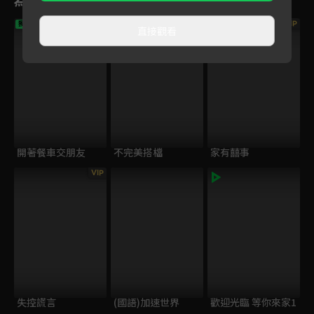
VIP
VIP
獨家
直接觀看
開著餐車交朋友
不完美搭檔
家有囍事
VIP
失控謊言
(國語)加速世界
歡迎光臨 等你來家1