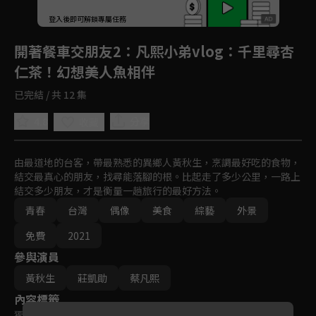
登入後即可解鎖專屬任務
Play
開著餐車交朋友2
：凡熙小弟vlog：千里尋杏
仁茶！幻想美人魚相伴
已完結 / 共 12 集
4.8
分享
收藏
由最道地的台客，帶最熟悉的異鄉人黃秋生，烹調最好吃的食物，
結交最真心的朋友，找尋能落腳的根。比起走了多少公里，一路上
結交多少朋友，才是衡量一趟旅行的最好方法。
青春
台灣
偶像
美食
綜藝
外景
免費
2021
參與演員
黃秋生
莊凱勛
蔡凡熙
內容標籤
獨家
｜
原創