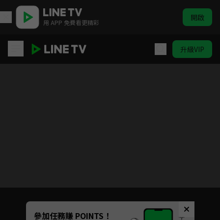
開啟
用 APP 免費看更精彩
升級VIP
開著餐車交朋友2
Unmute
參加任務賺 POINTS！