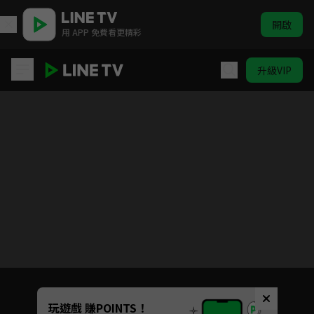
開啟
用 APP 免費看更精彩
升級VIP
開著餐車交朋友2
Unmute
玩遊戲 賺POINTS！