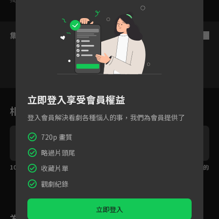
集數列表
反序
1
2
3
4
5
6
立即登入享受會員權益
相關花絮
登入會員解決看劇各種惱人的事，我們為會員提供了
720p 畫質
略過片頭尾
餐
10分鐘精彩片花公開！
角色介紹篇_暖心可愛的
角色介紹篇_幽默可靠的
收藏片單
餐車大哥黃秋生
餐車二廚莊凱勛
觀劇紀錄
立即登入
為您推薦