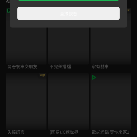
VIP
VIP
獨家
直接觀看
開著餐車交朋友
不完美搭檔
家有囍事
VIP
失控謊言
(國語)加速世界
歡迎光臨 等你來家1