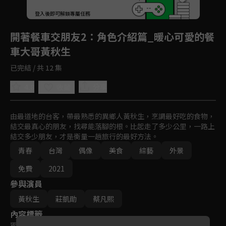
登入後即可解鎖專屬任務
Play
開著餐車交朋友2
：角色介紹篇_暖心可愛的餐
車大哥黃秋生
已完結 / 共 12 集
4.8
分享
收藏
由最道地的台客，帶最熟悉的異鄉人黃秋生，烹調最好吃的食物，
結交最真心的朋友，找尋能落腳的根。比起走了多少公里，一路上
結交多少朋友，才是衡量一趟旅行的最好方法。
青春
台灣
偶像
美食
綜藝
外景
免費
2021
參與演員
黃秋生
莊凱勛
蔡凡熙
內容標籤
獨家
｜
原創