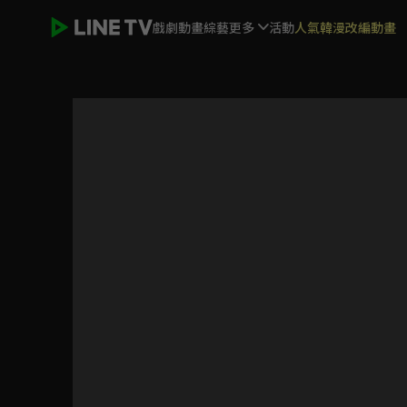
戲劇
動畫
綜藝
更多
活動
人氣韓漫改編動畫
加油吧同期醬