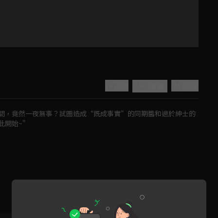
5.0
分享
收藏
間，竟然一夜無事？試圖造成“既成事實”的同期醬和過於紳士的
開始~"
Play
Video