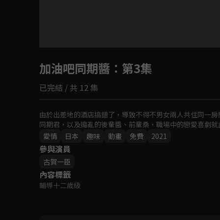
目前未允許這部影片在你所在的地區播放
加油吧同期醬
如有不便請見諒
：第3集
已完結 / 共 12 集
回首頁
由於出差地的酒店搞錯了，導致不得不男女兩人共住同一房
同期君，以及搗亂的後輩醬、前輩桑，職場中的戀愛喜劇就此
愛情
日本
趣味
動畫
免費
2021
參與演員
古賀一臣
內容標籤
輔導十二歲級