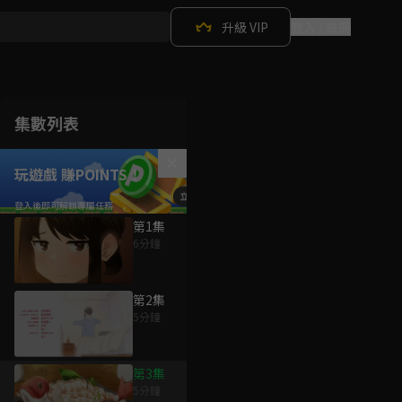
升級 VIP
登入 / 註冊
集數列表
玩遊戲 賺POINTS！
第1集
6分鐘
第2集
5分鐘
第3集
5分鐘