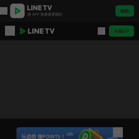
開啟
用 APP 免費看更精彩
升級VIP
達利和馬鈴薯湯
目前未允許這部影片在你所在的地區播放
如有不便請見諒
Unmute
玩遊戲 賺POINTS！