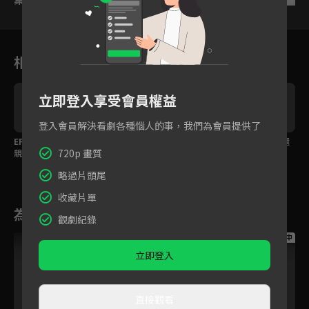
相關花絮
立即登入享受會員權益
登入會員解決看劇各種惱人的事，我們為會員提供了
EP14精華：金旻載超會
朴珪瑛喪父愛要即時
夭壽～接錯機認錯人還
720p 畫質
親 小雞啄親法必須學起
說！過世才後悔沒用
差點賠一千兩百億
來！
略過片頭尾
收藏片單
為您推薦
觀劇紀錄
跟播中
跟播中
跟播中
立即登入
直接觀看