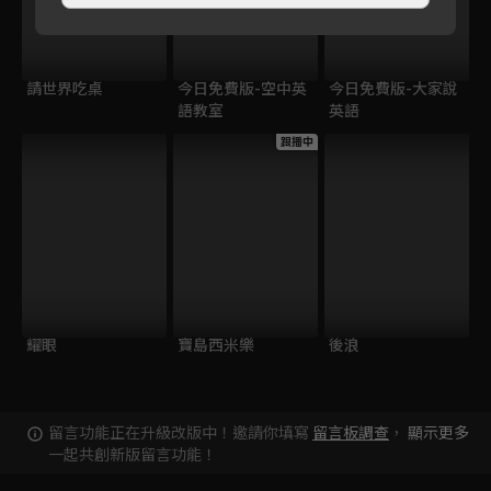
請世界吃桌
今日免費版-空中英
今日免費版-大家說
語教室
英語
跟播中
耀眼
寶島西米樂
後浪
留言功能正在升級改版中！邀請你填寫
留言板調查
，
顯示更多
一起共創新版留言功能！