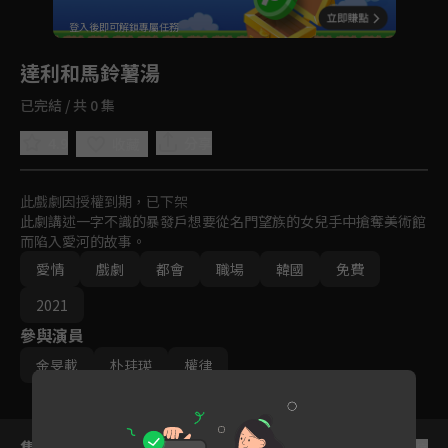
回首頁
登入後即可解鎖專屬任務
Play
達利和馬鈴薯湯
已完結 / 共 0 集
4.9
分享
收藏
此戲劇因授權到期，已下架
此劇講述一字不識的暴發戶想要從名門望族的女兒手中搶奪美術館
而陷入愛河的故事。
愛情
戲劇
都會
職場
韓國
免費
2021
參與演員
金旻載
朴珪瑛
權律
集數列表
反序