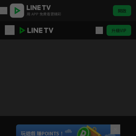
開啟
用 APP 免費看更精彩
升級VIP
君九齡
目前未允許這部影片在你所在的地區播放
如有不便請見諒
Unmute
玩遊戲 賺POINTS！