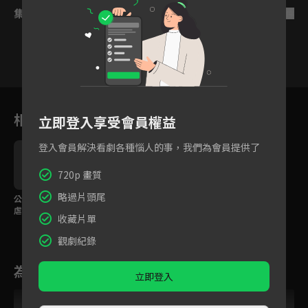
集數列表
反序
29
30
31
32
33
34
3
相關花絮
立即登入享受會員權益
登入會員解決看劇各種惱人的事，我們為會員提供了
720p 畫質
略過片頭尾
公主復仇記！換臉公主
彭小苒×金瀚主演！同
虐戀仇人兒子！
名小說改編古裝言情
收藏片單
劇！
觀劇紀錄
為您推薦
立即登入