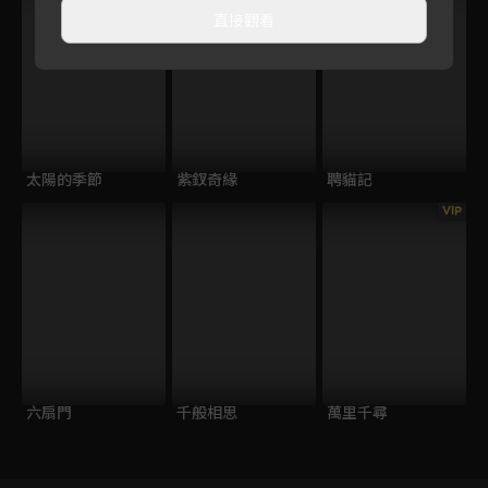
直接觀看
太陽的季節
紫釵奇緣
聘貓記
VIP
六扇門
千般相思
萬里千尋