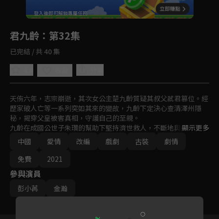
回首頁
登入後即可解鎖專屬任務
Play
君九齡
：第32集
已完結 / 共 40 集
4.8
分享
收藏
天侑六年，志宗崩逝，其次女公主楚九齡質疑其叔父弒君篡位。經
歷家破人亡等一系列突如其來的變故，九齡下定決心查清澤州隱
秘，揭穿父皇被害真相，守護自己的至親。

九齡在成國公世子朱瓚的幫助下堅持濟世救人，不斷地與奸佞的騷
顯示更多
擾和攻擊鬥爭，建立了醫館九齡堂，治痘瘡，護百姓。

中國
愛情
改編
戲劇
古裝
劇情
與此同時，朱瓚與清貴公子寧雲釗、前夫陸雲旗、方家獨子方承
宇，身份各異、關係複雜的四人，陷入了以九齡為核心的感情漩
免費
2021
渦。誰才是九齡的真命天子？命運齒輪，緩緩運轉。
參與演員
彭小苒
金瀚