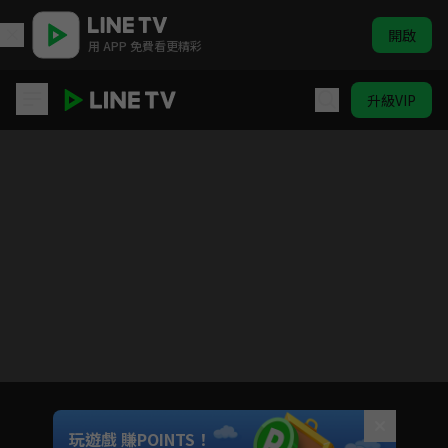
開啟
用 APP 免費看更精彩
升級VIP
心跳源計劃
目前未允許這部影片在你所在的地區播放
如有不便請見諒
Unmute
玩遊戲 賺POINTS！