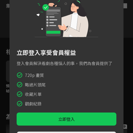
集數列表
反序
VIP
VIP
VIP
VIP
VIP
VIP
22
23
24
25
26
27
2
相關花絮
立即登入享受會員權益
登入會員解決看劇各種惱人的事，我們為會員提供了
720p 畫質
略過片頭尾
預告：當科學家遇上神
秘間諜
收藏片單
觀劇紀錄
為您推薦
立即登入
跟播中