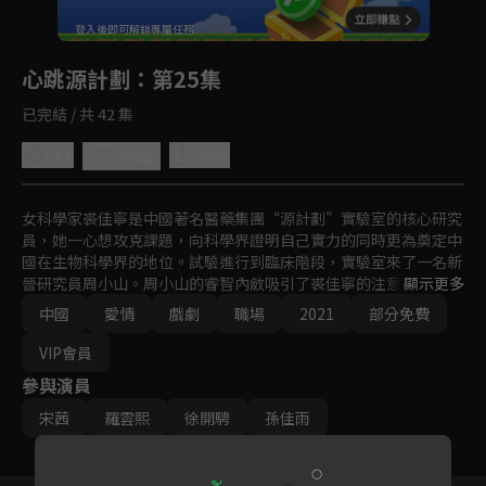
回首頁
登入後即可解鎖專屬任務
Play
心跳源計劃
：第25集
已完結 / 共 42 集
4.6
分享
收藏
女科學家裘佳寧是中國著名醫藥集團“源計劃”實驗室的核心研究
員，她一心想攻克課題，向科學界證明自己實力的同時更為奠定中
國在生物科學界的地位。試驗進行到臨床階段，實驗室來了一名新
晉研究員周小山。周小山的睿智內斂吸引了裘佳寧的注意，而裘佳
顯示更多
寧的美麗堅強也攪亂了周小山一向平靜的心湖，可周小山的真實身
中國
愛情
戲劇
職場
2021
部分免費
份卻是一名掮客，他的到來是要奪走裘佳寧的科研成果。
VIP會員
參與演員
宋茜
羅雲熙
徐開騁
孫佳雨