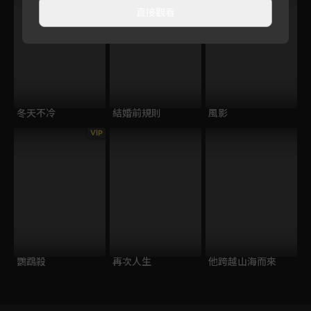
直接觀看
冬天不冷
結婚前規則
風影
VIP
鸚鵡殺
再次人生
他跨越山海而來