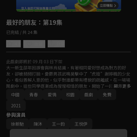
回首頁
登入後即可解鎖專屬任務
Play
最好的朋友
：第19集
已完結 / 共 24 集
4.5
分享
收藏
此戲劇即將於 09 月 03 日下架
大一新生邵年因誤會與林肖結識，有著相同愛好想成為對方的好
友，卻被頻頻打臉。憂鬱男孩武鳴昊擊中了“虎妞”謝婷楓的少女
心，看似善解人意的他，似乎對誰都帶有禮貌的疏離感。在一場場
鬧劇中，這些同學逐漸成為惺惺相惜的朋友，開始了一段溫暖又美
顯示更多
好的大學生活。
中國
青春
愛情
校園
戲劇
免費
2021
參與演員
徐新馳
陳沐
王一鈞
王悦伊