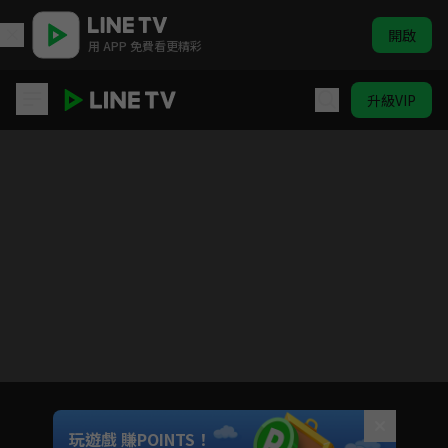
開啟
用 APP 免費看更精彩
升級VIP
最好的朋友
目前未允許這部影片在你所在的地區播放
如有不便請見諒
Unmute
玩遊戲 賺POINTS！