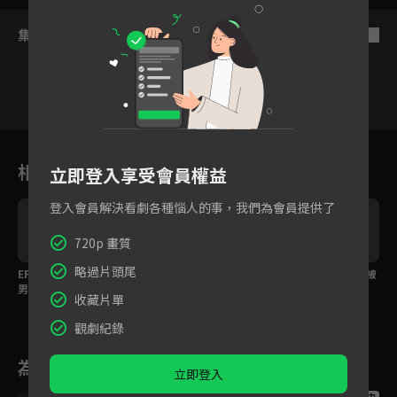
集數列表
反序
16
17
18
19
20
21
2
相關花絮
立即登入享受會員權益
登入會員解決看劇各種惱人的事，我們為會員提供了
720p 畫質
略過片頭尾
EP20精華：暗戀好久的
EP18精華：新來的室友
EP14精華：心疼朋友被
男生為他做了這件
是個怪人，初次見面就
人打，男孩竟然氣哭
收藏片單
事！？讓他心動不已
認人當老公！？
了！？
是
觀劇紀錄
為您推薦
立即登入