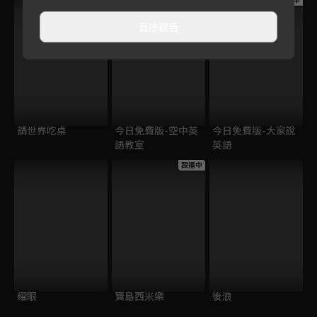
跟播中
跟播中
跟播中
直接觀看
請世界吃桌
今日免費版-空中英
今日免費版-大家說
語教室
英語
跟播中
耀眼
寶島西米樂
後浪