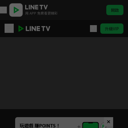
開啟
用 APP 免費看更精彩
升級VIP
第一神拳New Challenger
目前未允許這部影片在你所在的地區播放
如有不便請見諒
Unmute
玩遊戲 賺POINTS！