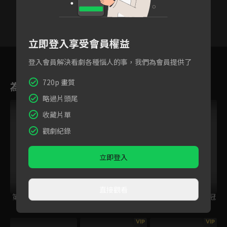
立即登入享受會員權益
21
22
23
24
25
26
登入會員解決看劇各種惱人的事，我們為會員提供了
720p 畫質
為您推薦
略過片頭尾
收藏片單
觀劇紀錄
立即登入
直接觀看
第一神拳 Rising
第一神拳
第一神拳特別篇：冠
軍之路
VIP
VIP