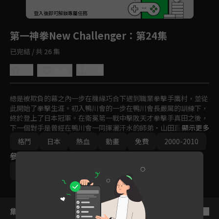
回首頁
登入後即可解鎖專屬任務
Play
第一神拳New Challenger
：第24集
已完結 / 共 26 集
5.0
分享
收藏
總是被欺負的幕之內一步在機緣巧合下遇到職業拳擊手鷹村，並從
此開始了拳擊生涯。初入鴨川會的一步在鴨川會長嚴厲的訓練下，
終於登上了日本冠軍。在衛冕第一戰中擊敗天才拳擊手真田之後，
下一個對手是曾經在鴨川會一同揮灑汗水的師弟・山田直道。面對
顯示更多
不顧情面，大言不慚的宣稱要奪取冠軍寶座的直道，一步的內心動
格鬥
日本
熱血
動畫
免費
2000-2010
搖了。
參與演員
宍戶淳
集數列表
反序