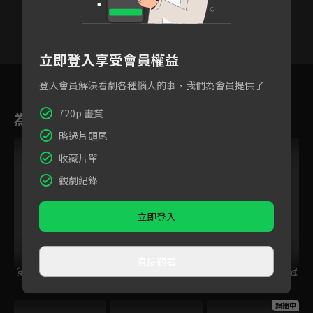
立即登入享受會員權益
8
9
10
11
12
13
1
登入會員解決看劇各種惱人的事，我們為會員提供了
720p 畫質
為您推薦
略過片頭尾
收藏片單
觀劇紀錄
立即登入
直接觀看
第一神拳 Rising
第一神拳
第一神拳特別篇：冠
軍之路
跟播中