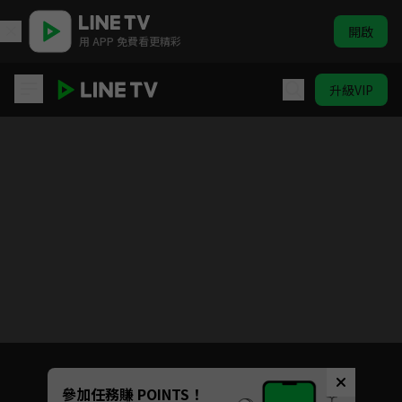
開啟
用 APP 免費看更精彩
升級VIP
第一神拳New Challenger
目前未允許這部影片在你所在的地區播放
如有不便請見諒
Unmute
參加任務賺 POINTS！