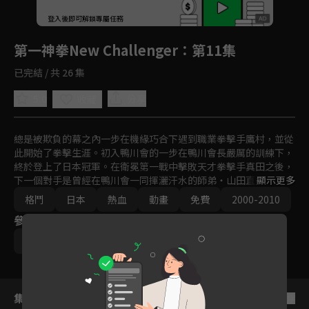
回首頁
登入後即可解鎖專屬任務
Play
第一神拳New Challenger
：第11集
已完結 / 共 26 集
5.0
分享
收藏
總是被欺負的幕之內一步在機緣巧合下遇到職業拳擊手鷹村，並從
此開始了拳擊生涯。初入鴨川會的一步在鴨川會長嚴厲的訓練下，
終於登上了日本冠軍。在衛冕第一戰中擊敗天才拳擊手真田之後，
下一個對手是曾經在鴨川會一同揮灑汗水的師弟・山田直道。面對
顯示更多
不顧情面，大言不慚的宣稱要奪取冠軍寶座的直道，一步的內心動
格鬥
日本
熱血
動畫
免費
2000-2010
搖了。
參與演員
宍戶淳
集數列表
反序