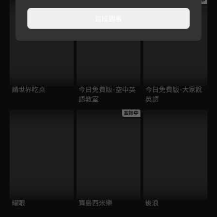
跟播中
跟播中
跟播中
直接觀看
請世界吃桌
今日免費版-空中英
今日免費版-大家說
語教室
英語
跟播中
耀眼
寶島西米樂
後浪