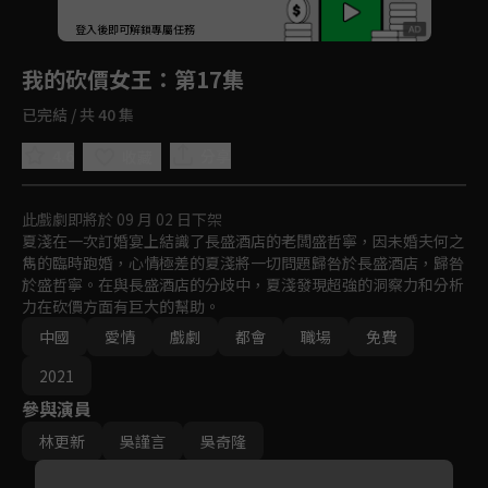
回首頁
登入後即可解鎖專屬任務
Play
我的砍價女王
：第17集
已完結 / 共 40 集
4.6
分享
收藏
此戲劇即將於 09 月 02 日下架
夏淺在一次訂婚宴上結識了長盛酒店的老闆盛哲寧，因未婚夫何之
雋的臨時跑婚，心情極差的夏淺將一切問題歸咎於長盛酒店，歸咎
於盛哲寧。在與長盛酒店的分歧中，夏淺發現超強的洞察力和分析
力在砍價方面有巨大的幫助。
中國
愛情
戲劇
都會
職場
免費
2021
參與演員
林更新
吳謹言
吳奇隆