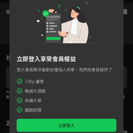
集數列表
反序
14
15
16
17
18
19
2
相關花絮
立即登入享受會員權益
登入會員解決看劇各種惱人的事，我們為會員提供了
720p 畫質
略過片頭尾
大媽曬女兒男友有房有
吳謹言坐飛機告白！林
吳謹言媽面前「啾啾」
車！嗆吳謹言媽：貧賤
更新霸氣拉入懷深吻
裝男友 林更新身體逼
收藏片單
夫妻百事哀
近「求補償」
觀劇紀錄
為您推薦
立即登入