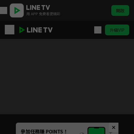
開啟
用 APP 免費看更精彩
升級VIP
我的砍價女王
目前未允許這部影片在你所在的地區播放
如有不便請見諒
Unmute
參加任務賺 POINTS！