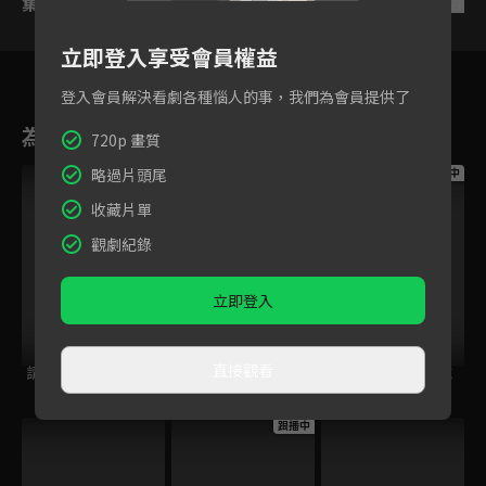
集數列表
反序
立即登入享受會員權益
登入會員解決看劇各種惱人的事，我們為會員提供了
為您推薦
720p 畫質
略過片頭尾
跟播中
跟播中
跟播中
收藏片單
觀劇紀錄
立即登入
直接觀看
請世界吃桌
今日免費版-空中英
今日免費版-大家說
語教室
英語
跟播中