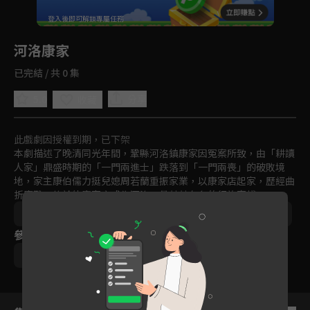
回首頁
登入後即可解鎖專屬任務
Play
河洛康家
已完結 / 共 0 集
5.0
分享
收藏
此戲劇因授權到期，已下架
本劇描述了晚清同光年間，鞏縣河洛鎮康家因冤案所致，由「耕讀
人家」鼎盛時期的「一門兩進士」跌落到「一門兩喪」的破敗境
地，家主康伯儒力挺兒媳周若蘭重振家業，以康家店起家，歷經曲
折磨難，終於使康家店成為河洛一帶赫赫有名的行旅客棧。
中國
戲劇
古裝
時代
免費
2011-2015
參與演員
陶紅
巍子
胡海鋒
施京明