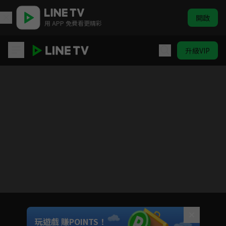
開啟
用 APP 免費看更精彩
升級VIP
河洛康家
目前未允許這部影片在你所在的地區播放
如有不便請見諒
Unmute
玩遊戲 賺POINTS！