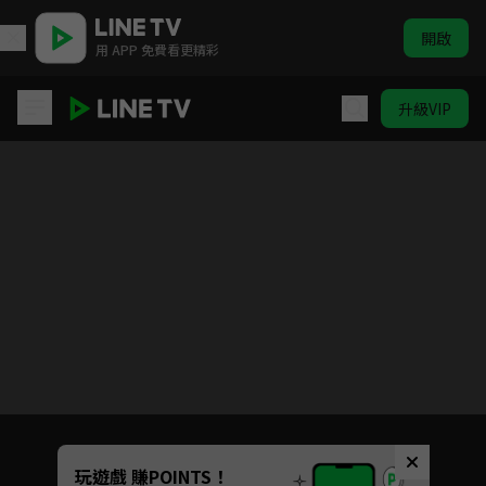
開啟
用 APP 免費看更精彩
升級VIP
天龍八部
目前未允許這部影片在你所在的地區播放
如有不便請見諒
Unmute
玩遊戲 賺POINTS！