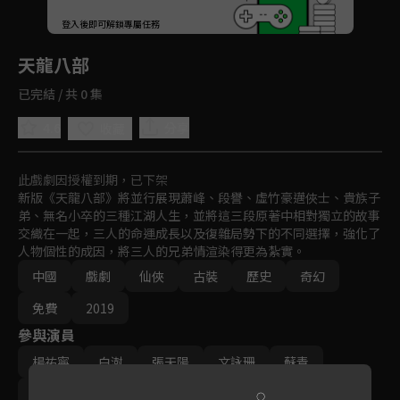
回首頁
登入後即可解鎖專屬任務
Play
天龍八部
已完結 / 共 0 集
4.6
分享
收藏
此戲劇因授權到期，已下架
新版《天龍八部》將並行展現蕭峰、段譽、虛竹豪邁俠士、貴族子
弟、無名小卒的三種江湖人生，並將這三段原著中相對獨立的故事
交織在一起，三人的命運成長以及復雜局勢下的不同選擇，強化了
人物個性的成因，將三人的兄弟情渲染得更為紮實。
中國
戲劇
仙俠
古裝
歷史
奇幻
免費
2019
參與演員
楊祐寧
白澍
張天陽
文詠珊
蘇青
何泓姍