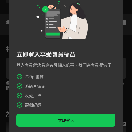
集數列表
反序
相關花絮
立即登入享受會員權益
登入會員解決看劇各種惱人的事，我們為會員提供了
720p 畫質
虛竹與段譽一見如故，
得不到就把你毀掉！喬
阿朱代父受死，喬峰誤
略過片頭尾
相約替喬峰洗刷冤屈！
峰遭陷害真相大白！
殺一生所愛！
收藏片單
觀劇紀錄
為您推薦
立即登入
跟播中
跟播中
跟播中