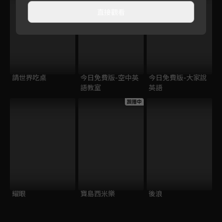
直接觀看
請世界吃桌
今日免費版-空中英
今日免費版-大家說
語教室
英語
跟播中
耀眼
寶島西米樂
後浪