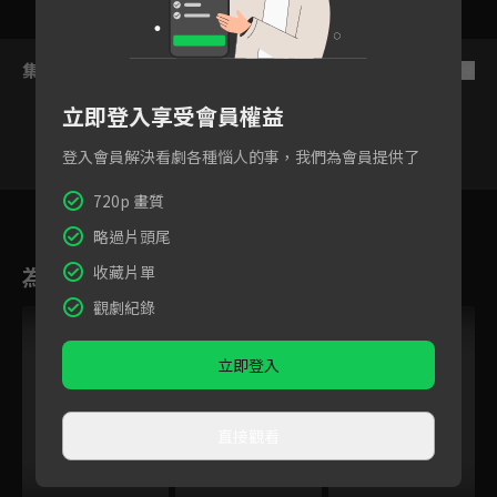
集數列表
反序
立即登入享受會員權益
登入會員解決看劇各種惱人的事，我們為會員提供了
720p 畫質
17
18
19
20
21
22
2
略過片頭尾
為您推薦
收藏片單
觀劇紀錄
立即登入
直接觀看