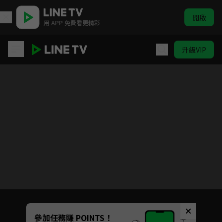
開啟
用 APP 免費看更精彩
升級VIP
(國語)偶像學園ONPARADE! 第9季
目前未允許這部影片在你所在的地區播放
如有不便請見諒
Unmute
參加任務賺 POINTS！