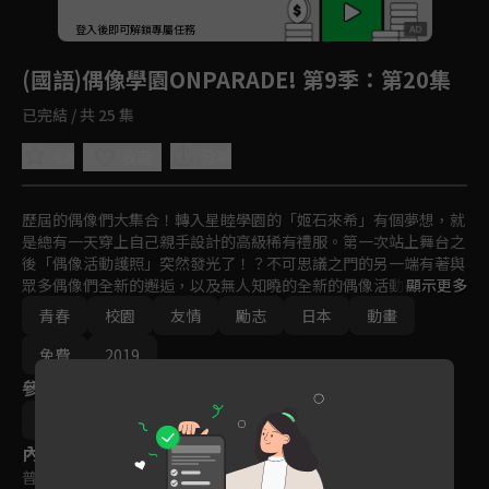
回首頁
登入後即可解鎖專屬任務
Play
(國語)偶像學園ONPARADE! 第9季
：第20集
已完結 / 共 25 集
4.6
分享
收藏
歷屆的偶像們大集合！轉入星睦學園的「姬石來希」有個夢想，就
是總有一天穿上自己親手設計的高級稀有禮服。第一次站上舞台之
後「偶像活動護照」突然發光了！？不可思議之門的另一端有著與
眾多偶像們全新的邂逅，以及無人知曉的全新的偶像活動在等待
顯示更多
著！這是熱衷於偶像活動的女孩們努力與奇蹟的成長故事！大家一
青春
校園
友情
勵志
日本
動畫
起歌唱，跳舞！偶像跟禮服全都集合！偶像學園on Parade要開始
囉！
免費
2019
參與演員
五十嵐達也
內容標籤
普遍級