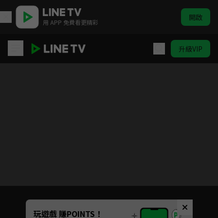
開啟
用 APP 免費看更精彩
升級VIP
英語急救站 第二季 | ELTV 生活英語
目前未允許這部影片在你所在的地區播放
如有不便請見諒
Unmute
玩遊戲 賺POINTS！