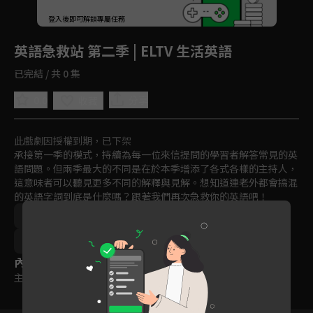
回首頁
登入後即可解鎖專屬任務
Play
英語急救站 第二季 | ELTV 生活英語
已完結 / 共 0 集
0.0
分享
收藏
此戲劇因授權到期，已下架
承接第一季的模式，持續為每一位來信提問的學習者解答常見的英
語問題。但兩季最大的不同是在於本季增添了各式各樣的主持人，
這意味者可以聽見更多不同的解釋與見解。想知道連老外都會搞混
的英語字詞到底是什麼嗎？跟著我們再次急救你的英語吧！
語言學習
2021
訂閱
聽
讀
寫
15~18歲
內容標籤
主題訂閱
｜
普遍級