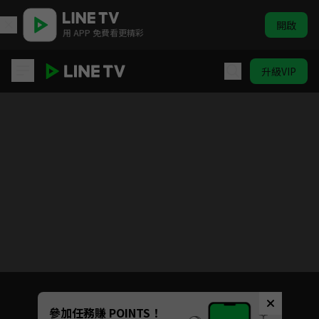
開啟
用 APP 免費看更精彩
升級VIP
英語急救站 第一季 | ELTV 生活英語
目前未允許這部影片在你所在的地區播放
如有不便請見諒
Unmute
參加任務賺 POINTS！