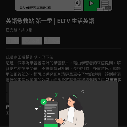
回首頁
登入後即可解鎖專屬任務
Play
英語急救站 第一季 | ELTV 生活英語
已完結 / 共 0 集
4.0
分享
收藏
此戲劇因授權到期，已下架
這是一個專為學習者設計的學習影片，藉由學習者的來信提問，解
答常見的英語問題。不論是意思相同、長得相似、多重意思，還是
用法很複雜的，都可以透過影片清楚且直接了當的說明，達到釐清
易錯的用語或單詞的效果。總是會將某些字詞搞混嗎？讓急救站來
顯示更多
拯救你的英語吧！
語言學習
2021
訂閱
聽
讀
寫
15~18歲
內容標籤
主題訂閱
｜
普遍級