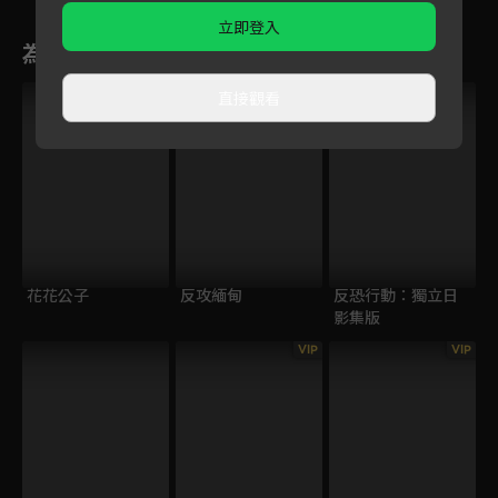
立即登入
為您推薦
直接觀看
花花公子
反攻緬甸
反恐行動：獨立日
影集版
VIP
VIP