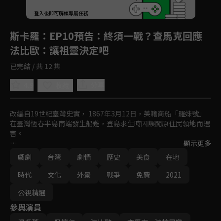
登入後即可解鎖專屬任務
Play
斯卡羅
：EP10預告：終須一戰？查馬克回應
法比歐：讓祖靈決定吧
已完結 / 共 12 集
4.9
分享
收藏
改編自19世紀臺灣史實， 1867年3月12日，美籍商船「羅妹號」
在臺灣恆春半島南端發生船難，登島求生時因誤闖原住民領地而遇
害。

顯示更多
彼時，蝶妹18歲，因通曉多種語言，以翻譯的身分協助抵臺的美國
戲劇
台灣
劇情
歷史
美食
在地
領事李仙得進行相關調查，並被迫捲入複雜的族群紛爭⋯
時代
文化
外景
戰爭
免費
2021
公視精選
參與演員