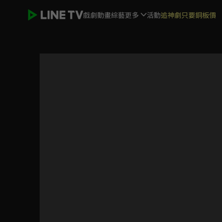
戲劇
動畫
綜藝
更多
活動
追神劇只要銅板價
斯卡羅