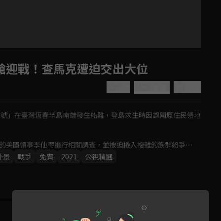
備槍迎戰！查馬克遭迫交出大位
4.9
分享
收藏
「羅妹號」在臺灣恆春半島南端發生船難，登島求生時因誤闖原住民領地
臺的美國領事李仙得進行相關調查，並被迫捲入複雜的族群紛爭⋯
外景
戰爭
免費
2021
公視精選
Play
Video