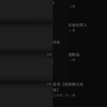
影集版
第9集 活下去
已完結 / 共 4 集
51分鐘
第10集 瘟疫
英國女王背後的男人
54分鐘
已完結 / 共 1 集
P2精彩片段：生存不易！吳
EP4預告：法比歐開槍！吳慷
花絮【演員
仁跪地啃生米
仁跪求一線生機
拉屋樂：卓
第11集 海的背面
傳給更多人
51分鐘
(中) 單車總動員
VIP
已完結 / 共 1 集
第12集 盟約
54分鐘
空海【經典數位修
VIP
復】
已完結 / 共 1 集