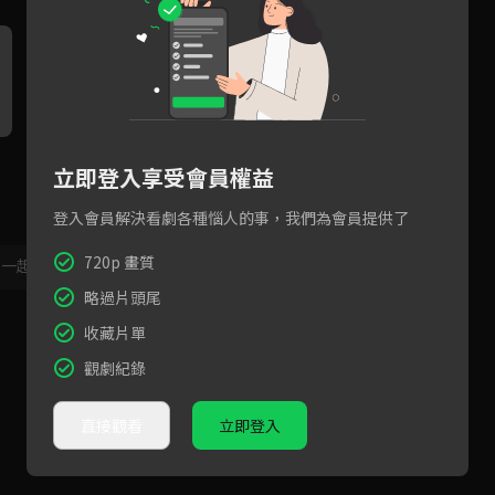
EP4精彩片段：恩人吳慷仁有
EP3精彩片段：法比歐：「我
E
立即登入享受會員權益
難！温貞菱捨身相救
只想當第一人，成為榜樣」
慷
登入會員解決看劇各種惱人的事，我們為會員提供了
720p 畫質
，一起共創新版留言功能！
顯示更多
略過片頭尾
收藏片單
觀劇紀錄
直接觀看
立即登入