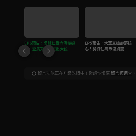
開温貞菱、
EP6預告：吳慷仁受命備槍迎
EP5預告：大軍直搗部落核
戰！查馬克遭迫交出大位
心！吳慷仁痛斥温貞菱
留言功能正在升級改版中！邀請你填寫
留言板調查