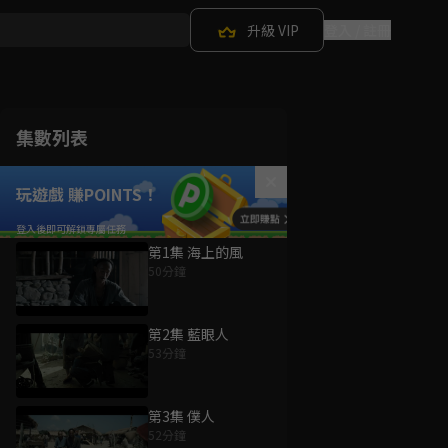
升級 VIP
登入 / 註冊
集數列表
玩遊戲 賺POINTS！
第1集 海上的風
50分鐘
第2集 藍眼人
53分鐘
第3集 僕人
52分鐘