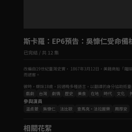
斯卡羅
：EP6預告：吳慷仁受命
已完結 / 共 12 集
改編自19世紀臺灣史實， 1867年3月12日，美籍商船
而遇害。

彼時，蝶妹18歲，因通曉多種語言，以翻譯的身分協助抵
戲劇
台灣
劇情
歷史
美食
在地
時代
文化
參與演員
温貞菱
吳慷仁
法比歐
查馬克・法拉屋樂
周厚安
相關花絮