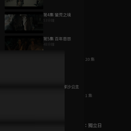
第4集 蠻荒之境
53分鐘
為您推薦
第5集 百年恩怨
48分鐘
花花公子
已完結 / 共 20 集
第6集 叛變
52分鐘
第7集 福爾摩沙公主
反攻緬甸
51分鐘
已完結 / 共 1 集
第8集 獵物
54分鐘
反恐行動：獨立日