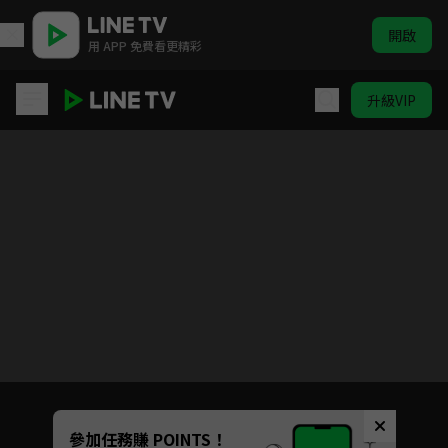
開啟
用 APP 免費看更精彩
升級VIP
司藤
目前未允許這部影片在你所在的地區播放
如有不便請見諒
Unmute
參加任務賺 POINTS！