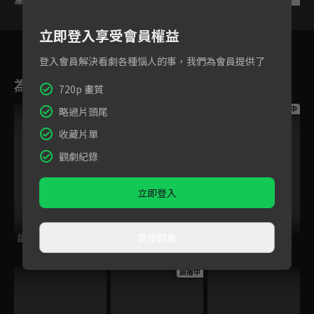
立即登入享受會員權益
登入會員解決看劇各種惱人的事，我們為會員提供了
為您推薦
720p 畫質
跟播中
跟播中
跟播中
略過片頭尾
收藏片單
觀劇紀錄
立即登入
直接觀看
請世界吃桌
今日免費版-空中英
今日免費版-大家說
語教室
英語
跟播中