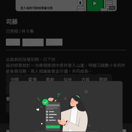
回首頁
登入後即可解鎖專屬任務
Play
司藤
已完結 / 共 0 集
4.8
分享
收藏
此戲劇因授權到期，已下架
設計師秦放於一次尋根旅途中意外墜入山崖，喚醒沉睡數十年的外
星後裔司藤，兩人相識後彼此守護，共同成長⋯
中國
愛情
戲劇
仙俠
古裝
穿越
都會
奇幻
免費
2021
參與演員
張彬彬
景甜
集數列表
反序