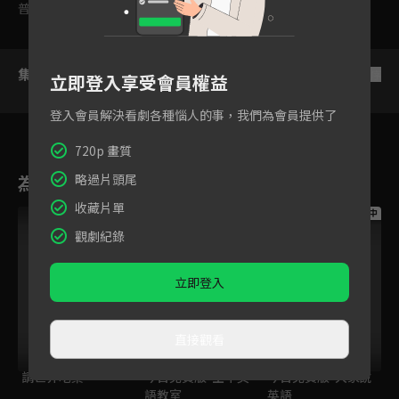
普遍級
集數列表
反序
立即登入享受會員權益
登入會員解決看劇各種惱人的事，我們為會員提供了
720p 畫質
為您推薦
略過片頭尾
收藏片單
跟播中
跟播中
跟播中
觀劇紀錄
立即登入
直接觀看
請世界吃桌
今日免費版-空中英
今日免費版-大家說
語教室
英語