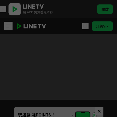
開啟
用 APP 免費看更精彩
升級VIP
叫我對大哥(Web版)
目前未允許這部影片在你所在的地區播放
如有不便請見諒
Unmute
玩遊戲 賺POINTS！