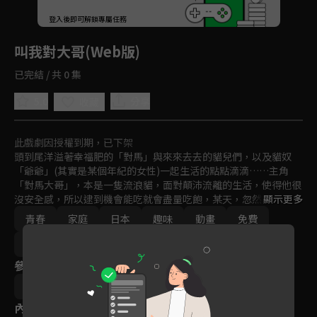
回首頁
登入後即可解鎖專屬任務
Play
叫我對大哥(Web版)
已完結 / 共 0 集
5.0
分享
收藏
此戲劇因授權到期，已下架
頭到尾洋溢著幸福肥的「對馬」與來來去去的貓兒們，以及貓奴
「爺爺」(其實是某個年紀的女性)一起生活的點點滴滴……主角
「對馬大哥」，本是一隻流浪貓，面對顛沛流離的生活，使得他很
沒安全感，所以逮到機會能吃就會盡量吃飽，某天，忽然出現在爺
顯示更多
爺家的院子，受到爺爺的照顧，也就因此留下來了。與原本就住在
青春
家庭
日本
趣味
動畫
免費
爺爺家「婧大姐」，以及陸續加入這個家庭行列的「茶茶」、
「修」等貓，打打鬧鬧、相親相愛、互相爭寵的和平相處。
2021
參與演員
青木純
內容標籤