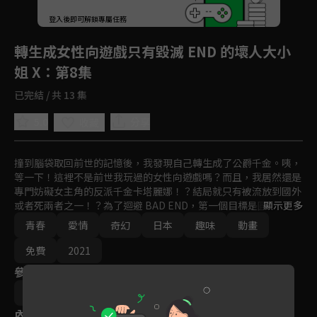
回首頁
登入後即可解鎖專屬任務
Play
轉生成女性向遊戲只有毀滅 END 的壞人大小
姐 X
：第8集
已完結 / 共 13 集
5.0
分享
收藏
撞到腦袋取回前世的記憶後，我發現自己轉生成了公爵千金。咦，
等一下！這裡不是前世我玩過的女性向遊戲嗎？而且，我居然還是
專門妨礙女主角的反派千金卡塔麗娜！？結局就只有被流放到國外
或者死兩者之一！？為了迴避 BAD END，第一個目標是圓滿地接
顯示更多
觸與王子殿下的婚約，但是……反派千金，闖入了盡是帥哥的逆后
青春
愛情
奇幻
日本
趣味
動畫
宮模式！？豎立戀愛 FLAG 的破滅迴避愛情喜劇。
免費
2021
參與演員
井上圭介
內容標籤