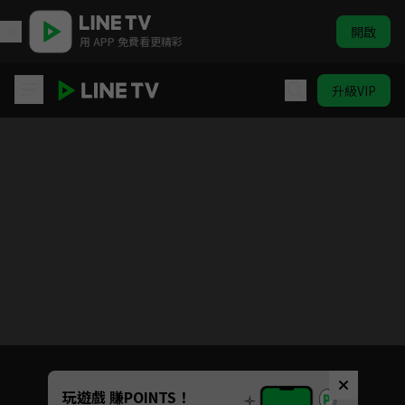
開啟
用 APP 免費看更精彩
升級VIP
轉生成女性向遊戲只有毀滅 END 的壞人大小姐 X
目前未允許這部影片在你所在的地區播放
如有不便請見諒
Unmute
玩遊戲 賺POINTS！