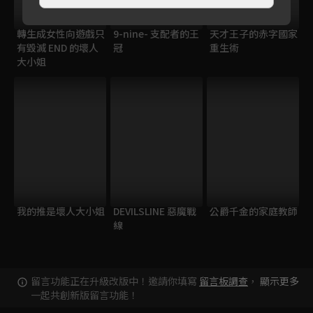
轉生成女性向遊戲只
9-nine- 支配者的王
天才王子的赤字國家
有毀滅 END 的壞人
冠
重生術
大小姐
我的推是壞人大小姐
DEVILSLINE 惡魔戰
公爵千金的家庭教師
線
留言功能正在升級改版中！邀請你填寫
留言板調查
，
顯示更多
一起共創新版留言功能！