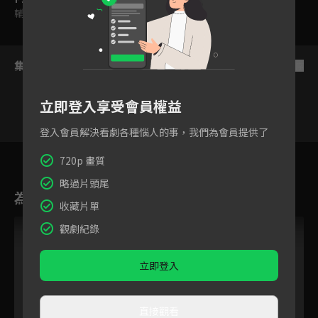
輔導十二歲級
集數列表
反序
立即登入享受會員權益
登入會員解決看劇各種惱人的事，我們為會員提供了
43
44
45
46
47
48
720p 畫質
略過片頭尾
為您推薦
收藏片單
觀劇紀錄
立即登入
直接觀看