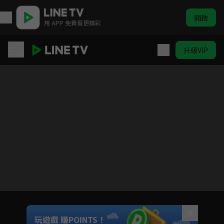
開啟
用 APP 免費看更精彩
升級VIP
關於我轉生變成史萊姆這檔事 第二季(後半)
目前未允許這部影片在你所在的地區播放
如有不便請見諒
Unmute
玩遊戲 賺POINTS！