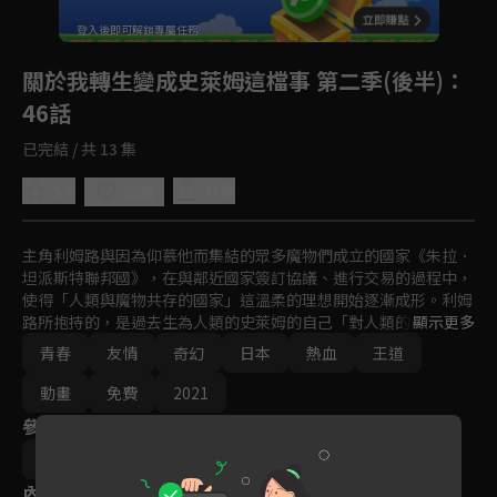
回首頁
登入後即可解鎖專屬任務
Play
關於我轉生變成史萊姆這檔事 第二季(後半)
：
46話
已完結 / 共 13 集
5.0
分享
收藏
主角利姆路與因為仰慕他而集結的眾多魔物們成立的國家《朱拉．
坦派斯特聯邦國》，在與鄰近國家簽訂協議、進行交易的過程中，
使得「人類與魔物共存的國家」這溫柔的理想開始逐漸成形。利姆
路所抱持的，是過去生為人類的史萊姆的自己「對人類的善意」
顯示更多
…。但是這個世界，存在著明確的「對魔物的惡意」。面對這充滿
青春
友情
奇幻
日本
熱血
王道
了不合理的現實，利姆路將面臨選擇。「不希望失去的東西是什
麼」――粉絲眾所期盼的轉生娛樂大作，即將進入呼風喚雨的新篇章！
動畫
免費
2021
參與演員
中山敦史
內容標籤