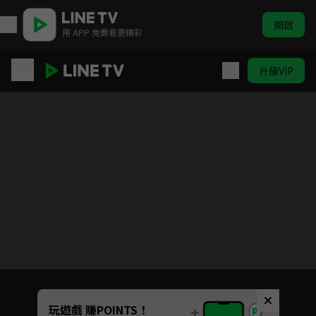
開啟
用 APP 免費看更精彩
升級VIP
大家學俚語 | ELTV 生活英語
目前未允許這部影片在你所在的地區播放
如有不便請見諒
Unmute
玩遊戲 賺POINTS！