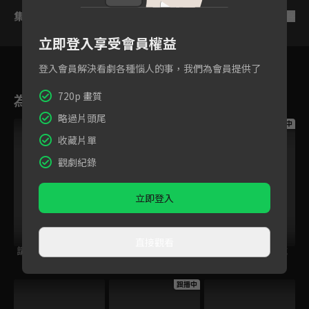
集數列表
反序
立即登入享受會員權益
登入會員解決看劇各種惱人的事，我們為會員提供了
720p 畫質
為您推薦
略過片頭尾
跟播中
跟播中
跟播中
收藏片單
觀劇紀錄
立即登入
直接觀看
請世界吃桌
今日免費版-空中英
今日免費版-大家說
語教室
英語
跟播中