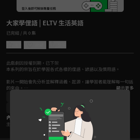
回首頁
登入後即可解鎖專屬任務
Play
大家學俚語 | ELTV 生活英語
已完結 / 共 0 集
4.0
分享
收藏
此戲劇因授權到期，已下架
本系列的宗旨在於學習各式各樣的俚語、諺語以及慣用語。

影片一開始會先分析並解釋涵義、起源，讓學習者能理解每一句話
的來由。

顯示更多
語言學習
2021
訂閱
聽
說
讀
在正確的理解緣由後，再透過分解展示如何利用嘴唇、牙齒、舌
頭、下巴及臉部肌肉進行正確的發音。
12~15歲
15~18歲
18歲以上
內容標籤
主題訂閱
｜
普遍級