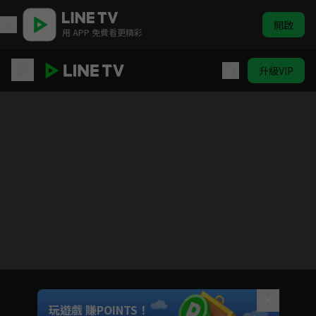
開啟
用 APP 免費看更精彩
升級VIP
大家學俚語 | ELTV 生活英語
目前未允許這部影片在你所在的地區播放
如有不便請見諒
Unmute
玩遊戲 賺POINTS！