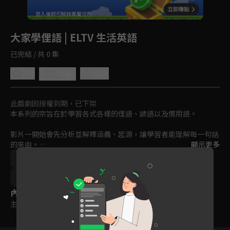
回首頁
登入後即可解鎖專屬任務
Play
大家學俚語 | ELTV 生活英語
已完結 / 共 0 集
4.0
分享
收藏
此戲劇因授權到期，已下架
本系列的宗旨在於學習各式各樣的俚語、諺語以及慣用語。

影片一開始會先分析並解釋涵義、起源，讓學習者能理解每一句話
的來由。

顯示更多
語言學習
2021
訂閱
聽
說
讀
在正確的理解緣由後，再透過分解展示如何利用嘴唇、牙齒、舌
頭、下巴及臉部肌肉進行正確的發音。
12~15歲
15~18歲
18歲以上
內容標籤
主題訂閱
｜
普遍級