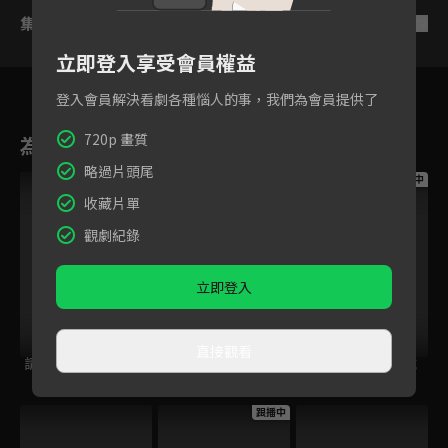
集數列表
反序
立即登入享受會員權益
登入會員解決看劇各種惱人的事，我們為會員提供了
720p 畫質
為您推薦
略過片頭尾
跟播中
跟播中
跟播中
收藏片單
觀劇紀錄
立即登入
直接觀看
請世界吃桌
今日免費版-空中英
今日免費版-大家說
語教室
英語
跟播中