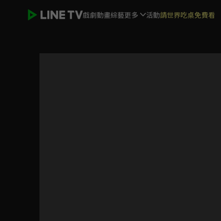
戲劇
動畫
綜藝
更多
活動
請世界吃桌免費看
大家學俚語 | ELTV 生活英語