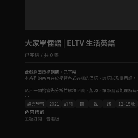
目前未允許這部影片在你所在的地區播放
大家學俚語 | ELTV 生活英語
如有不便請見諒
已完結 / 共 0 集
回首頁
此戲劇因授權到期，已下架
本系列的宗旨在於學習各式各樣的俚語、諺語以及慣用語。

影片一開始會先分析並解釋涵義、起源，讓學習者能理解每一
在正確的理解緣由後，再透過分解展示如何利用嘴唇、牙齒
語言學習
2021
訂閱
聽
說
讀
12~15歲
內容標籤
主題訂閱
｜
普遍級