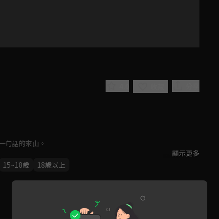
4.0
分享
收藏
句話的來由。

顯示更多
Play
、舌頭、下巴及臉部肌肉進行正確的發音。
15~18歲
18歲以上
Video