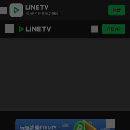
開啟
用 APP 免費看更精彩
升級VIP
桃子男孩渡海而來
目前未允許這部影片在你所在的地區播放
如有不便請見諒
Unmute
玩遊戲 賺POINTS！