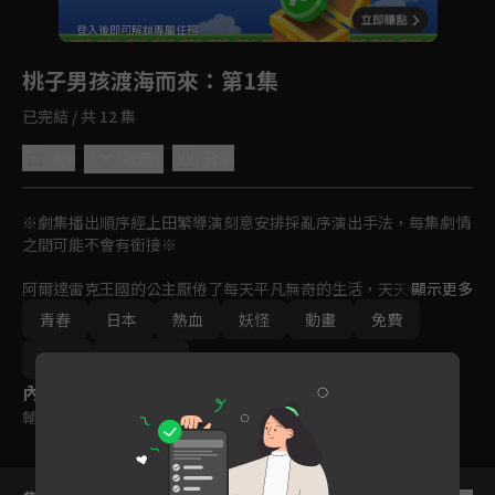
回首頁
登入後即可解鎖專屬任務
Play
桃子男孩渡海而來
：第1集
已完結 / 共 12 集
4.9
分享
收藏
※劇集播出順序經上田繁導演刻意安排採亂序演出手法，每集劇情
之間可能不會有銜接※

阿爾達雷克王國的公主厭倦了每天平凡無奇的生活，天天吵著要到
顯示更多
外頭見見世面。但國王擔心外界妖魔鬼怪多，遲遲不肯答應。有一
青春
日本
熱血
妖怪
動畫
免費
次，城裡遭到鬼怪襲擊，為了保護公主免遭傷害，國王叫公主立刻
啟程，可惜敵人已經兵臨城下！就在千鈞一髮之際，鬼怪突遭陌生
2021
Ani-One
旅人殺個片甲不留，大為震驚的公主要求旅人帶她一起走，沒想到
內容標籤
竟是南柯一夢？
輔導十二歲級