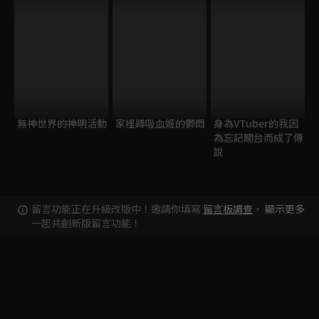
無神世界的神明活動
家裡蹲吸血姬的鬱悶
身為VTuber的我因
為忘記關台而成了傳
說
留言功能正在升級改版中！邀請你填寫
留言板調查
，
顯示更多
一起共創新版留言功能！