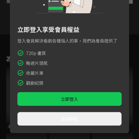
集數列表
反序
立即登入享受會員權益
1
2
3
4
5
6
登入會員解決看劇各種惱人的事，我們為會員提供了
720p 畫質
為您推薦
略過片頭尾
收藏片單
觀劇紀錄
立即登入
直接觀看
未確認進行式
豬肝記得煮熟再吃
江戶前精靈