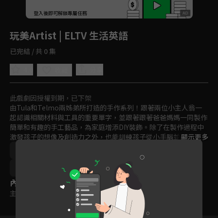
回首頁
登入後即可解鎖專屬任務
Play
玩美Artist | ELTV 生活英語
已完結 / 共 0 集
4.0
分享
收藏
此戲劇因授權到期，已下架
由Tula和Telmo兩姊弟所打造的手作系列！跟著兩位小主人翁一
起認識相關材料與工具的重要單字，並跟著跟著爸爸媽媽一同製作
簡單和有趣的手工藝品，為家庭增添DIY裝飾。除了在製作過程中
激發孩子的想像及創造力之外，也能訓練孩子從小手腦並用，還能
顯示更多
從中學習到許多實用的字彙與日常用語，是增進親子情感的優質節
語言學習
2000年以前
2021
訂閱
聽
目。
9~12歲
內容標籤
主題訂閱
｜
普遍級