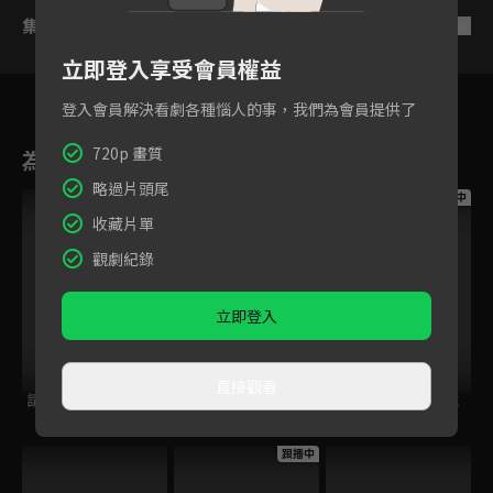
集數列表
反序
立即登入享受會員權益
登入會員解決看劇各種惱人的事，我們為會員提供了
720p 畫質
為您推薦
略過片頭尾
跟播中
跟播中
跟播中
收藏片單
觀劇紀錄
立即登入
直接觀看
請世界吃桌
今日免費版-空中英
今日免費版-大家說
語教室
英語
跟播中