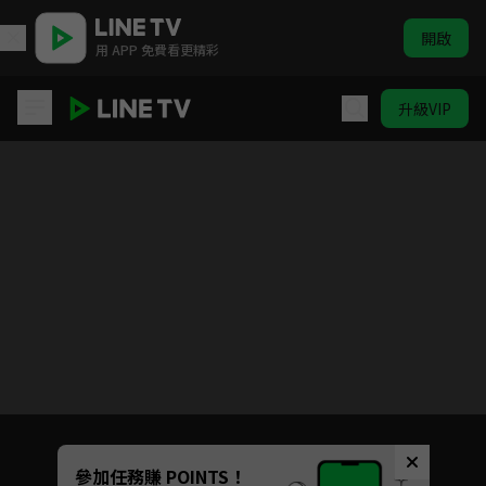
開啟
用 APP 免費看更精彩
升級VIP
玩美Artist | ELTV 生活英語
目前未允許這部影片在你所在的地區播放
如有不便請見諒
Unmute
參加任務賺 POINTS！