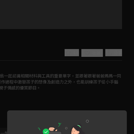
4.0
分享
收藏
主人翁一起認識相關材料與工具的重要單字，並跟著跟著爸爸媽媽一同
製作過程中激發孩子的想像及創造力之外，也能訓練孩子從小手腦
親子情感的優質節目。
Play
Video
，一起共創新版留言功能！
顯示更多