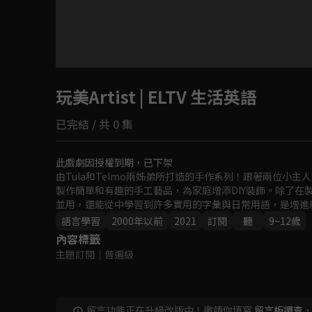
目前未允許這部影片在你所在的地區播放
玩美Artist | ELTV 生活英語
如有不便請見諒
已完結 / 共 0 集
回首頁
此戲劇因授權到期，已下架
由Tula和Telmo兩姊弟所打造的手作系列！跟著兩位小
製作簡單和有趣的手工藝品，為家庭增添DIY裝飾。除了在
並用，還能從中學習到許多實用的字彙與日常用語，是增進
語言學習
2000年以前
2021
訂閱
聽
9~12歲
內容標籤
主題訂閱
｜
普遍級
留言功能正在升級改版中！邀請你填寫
留言板調查