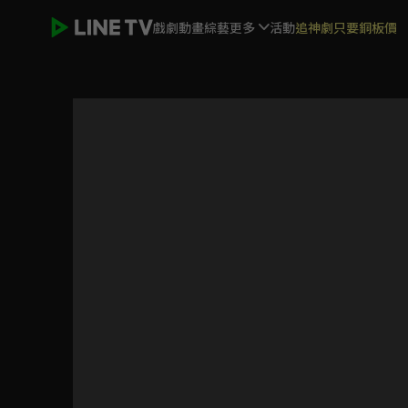
戲劇
動畫
綜藝
更多
活動
追神劇只要銅板價
玩美Artist | ELTV 生活英語