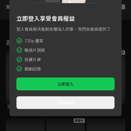
集數列表
反序
立即登入享受會員權益
登入會員解決看劇各種惱人的事，我們為會員提供了
720p 畫質
為您推薦
略過片頭尾
跟播中
跟播中
跟播中
收藏片單
觀劇紀錄
立即登入
直接觀看
請世界吃桌
今日免費版-空中英
今日免費版-大家說
語教室
英語
跟播中