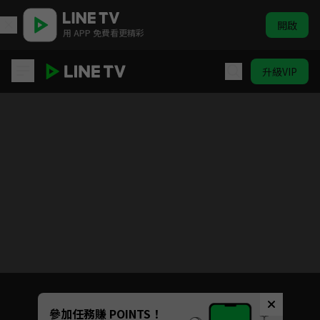
開啟
用 APP 免費看更精彩
升級VIP
Yummy 小廚師 | ELTV 生活英語
目前未允許這部影片在你所在的地區播放
如有不便請見諒
Unmute
參加任務賺 POINTS！