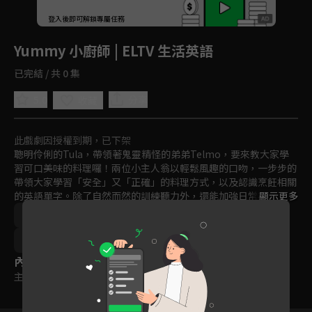
回首頁
登入後即可解鎖專屬任務
Play
Yummy 小廚師 | ELTV 生活英語
已完結 / 共 0 集
5.0
分享
收藏
此戲劇因授權到期，已下架
聰明伶俐的Tula，帶領著鬼靈精怪的弟弟Telmo，要來教大家學
習可口美味的料理囉！兩位小主人翁以輕鬆風趣的口吻，一步步的
帶領大家學習「安全」又「正確」的料理方式，以及認識烹飪相關
的英語單字。除了自然而然的訓練聽力外，還能加強日常英語會話
顯示更多
的能力。好吃又好學的節目就在這裡啦！
語言學習
2000年以前
2021
訂閱
聽
9~12歲
內容標籤
主題訂閱
｜
普遍級