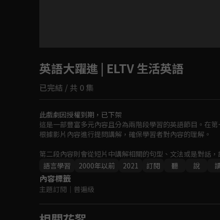
目前未允許這部影片在你所在的地區播放
英語大躍進 | ELTV 生活英語
如有不便請見諒
已完結 / 共 0 集
回首頁
此戲劇因授權到期，已下架
這是一部豐富多元內容且分為兩階段學習的英語節目。在第
根據影片內容進行提問講解，確保學習者對內容的理解。

第二段內容則會從短片中講解相關的句型、文法或是對話，
語言學習
2000年以前
2021
訂閱
聽
說
內容標籤
主題訂閱
｜
普遍級
相關花絮