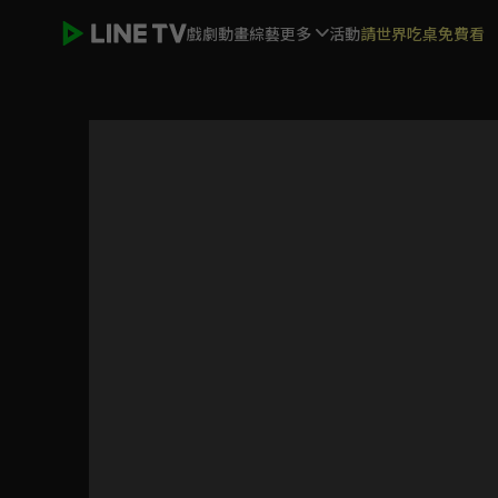
戲劇
動畫
綜藝
更多
活動
請世界吃桌免費看
英語大躍進 | ELTV 生活英語