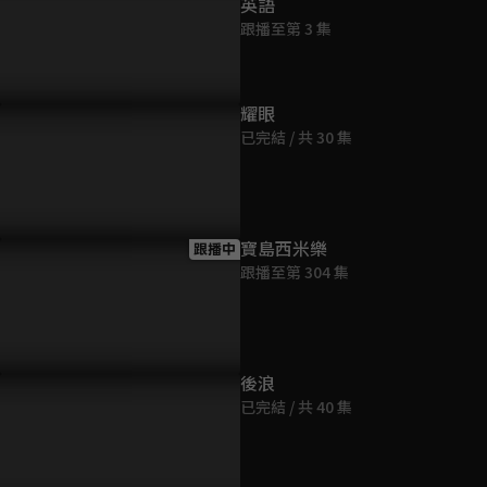
英語
跟播至第 3 集
耀眼
已完結 / 共 30 集
寶島西米樂
跟播中
跟播至第 304 集
後浪
已完結 / 共 40 集