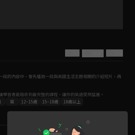
5.0
分享
收藏
一段的內容中，會先播放一段與英國生活主題相關的介紹短片，再
讓學習者能吸收到最完整的課程，讓你的英語突飛猛進。
Play
讀
寫
12~15歲
15~18歲
18歲以上
Video