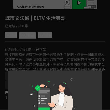
回首頁
登入後即可解鎖專屬任務
Play
城市文法通 | ELTV 生活英語
已完結 / 共 0 集
5.0
分享
收藏
此戲劇因授權到期，已下架
有沒有體驗過與城市一同來學習英語呢？是的，這是一個由主持人
帶領學習者，悠遊漫步於繁華的城市中，從實景取材教學文法的優
質系列。除了欣賞各地風情外，學習者也能從周遭舉例的模式中理
解常用的文法與句型。從沒想過讓城市帶著你學習英語嗎？現在，
顯示更多
你可以來試試看啦！
語言學習
2000年以前
2021
訂閱
聽
讀
15~18歲
18歲以上
內容標籤
主題訂閱
｜
普遍級