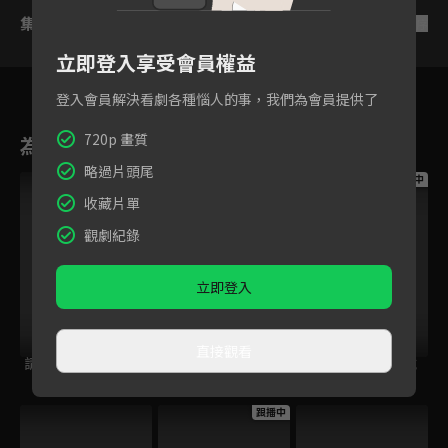
集數列表
反序
立即登入享受會員權益
登入會員解決看劇各種惱人的事，我們為會員提供了
720p 畫質
為您推薦
略過片頭尾
跟播中
跟播中
跟播中
收藏片單
觀劇紀錄
立即登入
直接觀看
請世界吃桌
今日免費版-空中英
今日免費版-大家說
語教室
英語
跟播中