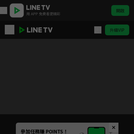
開啟
用 APP 免費看更精彩
升級VIP
城市文法通 | ELTV 生活英語
目前未允許這部影片在你所在的地區播放
如有不便請見諒
Unmute
參加任務賺 POINTS！