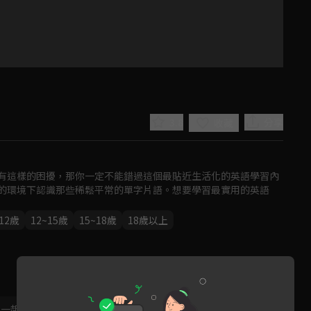
3.8
分享
收藏
有這樣的困擾，那你一定不能錯過這個最貼近生活化的英語學習內
的環境下認識那些稀鬆平常的單字片語。想要學習最實用的英語
~12歲
12~15歲
15~18歲
18歲以上
Play
Video
，一起共創新版留言功能！
顯示更多