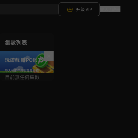
升級 VIP
登入 / 註冊
集數列表
玩遊戲 賺POINTS！
目前無任何集數