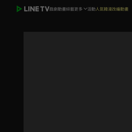
戲劇
動畫
綜藝
更多
活動
人氣韓漫改編動畫
步步學英語 | ELTV 生活英語