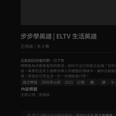
目前未允許這部影片在你所在的地區播放
步步學英語 | ELTV 生活英語
如有不便請見諒
已完結 / 共 0 集
回首頁
此戲劇因授權到期，已下架
明明是每天都會看到的東西，卻叫不出它的英文名稱？若你
容。專業的主持人會將你帶入到適當的情境中，讓你在輕鬆
嗎？那就從日常生活一步一步開始進行吧！
語言學習
2000年以前
2021
訂閱
聽
讀
9
內容標籤
主題訂閱
｜
普遍級
留言功能正在升級改版中！邀請你填寫
留言板調查