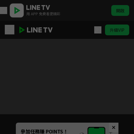
開啟
用 APP 免費看更精彩
升級VIP
孩子趣活動 | ELTV 生活英語
目前未允許這部影片在你所在的地區播放
如有不便請見諒
Unmute
參加任務賺 POINTS！