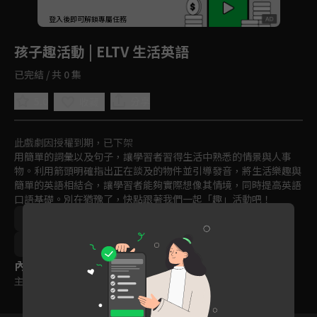
回首頁
登入後即可解鎖專屬任務
Play
孩子趣活動 | ELTV 生活英語
已完結 / 共 0 集
5.0
分享
收藏
此戲劇因授權到期，已下架
用簡單的詞彙以及句子，讓學習者習得生活中熟悉的情景與人事
物。利用箭頭明確指出正在談及的物件並引導發音，將生活樂趣與
簡單的英語相結合，讓學習者能夠實際想像其情境，同時提高英語
口語基礎。別在猶豫了，快點跟著我們一起「趣」活動吧！
語言學習
2000年以前
2021
訂閱
聽
說
讀
3~6歲
6~9歲
內容標籤
主題訂閱
｜
普遍級