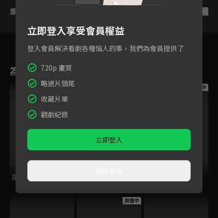
集數列表
反序
立即登入享受會員權益
登入會員解決看劇各種惱人的事，我們為會員提供了
720p 畫質
為您推薦
略過片頭尾
跟播中
跟播中
跟播中
收藏片單
觀劇紀錄
立即登入
直接觀看
請世界吃桌
今日免費版-空中英
今日免費版-大家說
語教室
英語
跟播中