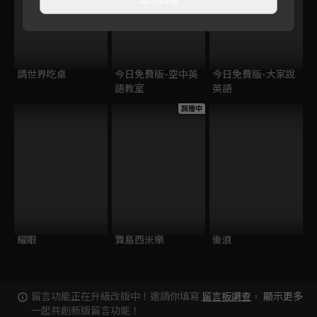
請世界吃桌
今日免費版-空中英
今日免費版-大家說
語教室
英語
跟播中
耀眼
寶島西米樂
後浪
留言功能正在升級改版中！邀請你填寫
留言板調查
，
顯示更多
一起共創新版留言功能！