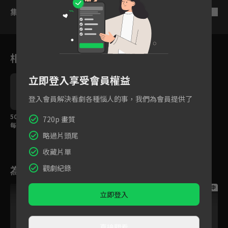
集數列表
反序
相關花絮
立即登入享受會員權益
登入會員解決看劇各種惱人的事，我們為會員提供了
50集全英語短篇繪本！
專為初階學習者設計！
720p 畫質
每天聽故事，英語輕鬆
生活化主題+看動畫輕鬆
開口說
說英語
略過片頭尾
收藏片單
觀劇紀錄
為您推薦
跟播中
跟播中
跟播中
立即登入
直接觀看