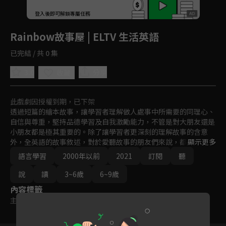
回首頁
登入後即可解鎖專屬任務
Play
Rainbow故事屋 | ELTV 生活英語
已完結 / 共 0 集
3.0
分享
收藏
此戲劇因授權到期，已下架
透過短篇的繪本故事，讓學習者理解做人處事中所需要的同理心、
自信與尊重，堅持品德學習及自我激勵能力，不管是對大朋友還是
小朋友都是極其重要的。除了讓學習者更深刻的理解故事的含意
外，全英語的故事敘述，對於愛聽故事的朋友們來說，都是一種很
顯示更多
好的學習途徑。
語言學習
2000年以前
2021
訂閱
聽
說
讀
3~6歲
6~9歲
內容標籤
主題訂閱
｜
普遍級