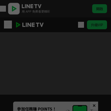
開啟
用 APP 免費看更精彩
升級VIP
Rainbow故事屋 | ELTV 生活英語
目前未允許這部影片在你所在的地區播放
如有不便請見諒
Unmute
參加任務賺 POINTS！