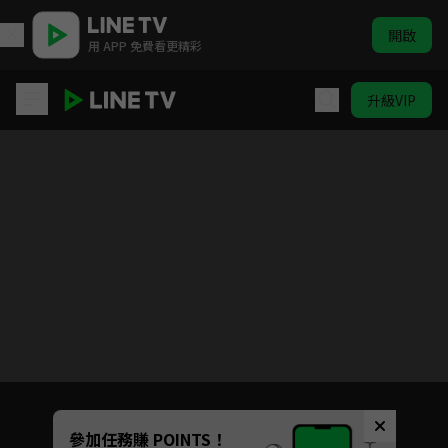
開啟
用 APP 免費看更精彩
升級VIP
動手玩創意 | ELTV 生活英語
目前未允許這部影片在你所在的地區播放
如有不便請見諒
Unmute
參加任務賺 POINTS！