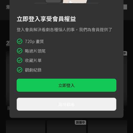
集數列表
反序
立即登入享受會員權益
登入會員解決看劇各種惱人的事，我們為會員提供了
720p 畫質
為您推薦
略過片頭尾
跟播中
跟播中
跟播中
收藏片單
觀劇紀錄
立即登入
直接觀看
請世界吃桌
今日免費版-空中英
今日免費版-大家說
語教室
英語
跟播中