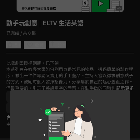
回首頁
登入後即可解鎖專屬任務
Play
動手玩創意 | ELTV 生活英語
已完結 / 共 0 集
5.0
分享
收藏
此戲劇因授權到期，已下架
本系列旨在教導大家如何利用身邊常見的物品，透過簡單的製作程
序，做出一件件專屬又實用的手工藝品。主持人會以徵求創意點子
的方式，鼓勵每個人發揮想像力，分享屬於自己的嘔心瀝血之作。
但最重要的，別忘了英語單字的學習，在動手做的同時也學習可別
顯示更多
停下來了啊！
語言學習
2000年以前
2021
訂閱
聽
說
3~6歲
6~9歲
內容標籤
主題訂閱
｜
普遍級