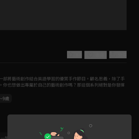
0.0
分享
收藏
一部將藝術創作結合英語學習的優質手作節目。顧名思義，除了手
。你也想做出專屬於自己的藝術創作嗎？那這個系列絕對是你發揮
6~9歲
Play
Video
，一起共創新版留言功能！
顯示更多