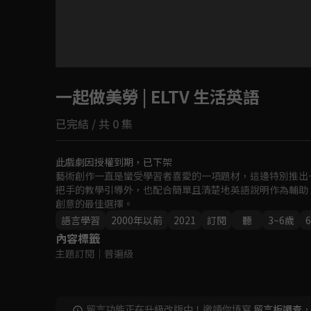
目前未允許這部影片在你所在的地區播放
一起做美勞 | ELTV 生活英語
如有不便請見諒
已完結 / 共 0 集
回首頁
此戲劇因授權到期，已下架
藝術創作一直是蠻受學習者喜愛的一項題材，這邊特別推出
把手的教學引導外，也配合簡單且清楚地英語說明作為輔助
創意的最佳選擇。
語言學習
2000年以前
2021
訂閱
聽
3~6歲
內容標籤
主題訂閱
｜
普遍級
留言功能正在升級改版中！邀請你填寫
留言板調查