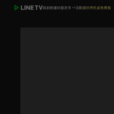
戲劇
動畫
綜藝
更多
活動
請世界吃桌免費看
一起做美勞 | ELTV 生活英語