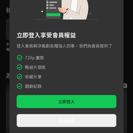
相關花絮
立即登入享受會員權益
不必背！40種日常生活
專為初階學習者設計！
登入會員解決看劇各種惱人的事，我們為會員提供了
場景，看動畫英語單字
生活化主題+看動畫輕鬆
輕鬆記
說英語
720p 畫質
略過片頭尾
為您推薦
收藏片單
觀劇紀錄
跟播中
跟播中
跟播中
立即登入
直接觀看