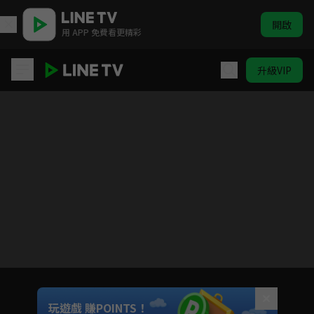
開啟
用 APP 免費看更精彩
升級VIP
單字派對 | ELTV 生活英語
目前未允許這部影片在你所在的地區播放
如有不便請見諒
Unmute
玩遊戲 賺POINTS！