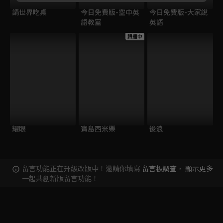
請世界吃桌
今日免費版-空中英
今日免費版-大家說
語教室
英語
跟播中
耀眼
寶島西米樂
後浪
留言功能正在升級改版中！邀請你填寫
留言板調查
，
顯示更多
一起共創新版留言功能！