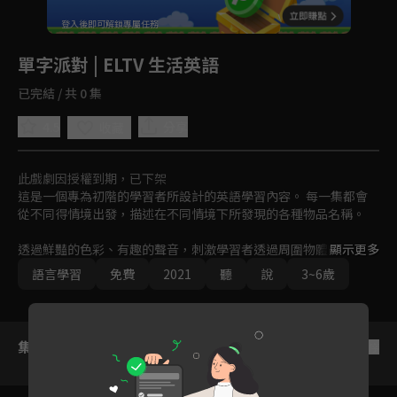
回首頁
登入後即可解鎖專屬任務
Play
單字派對 | ELTV 生活英語
已完結 / 共 0 集
4.5
分享
收藏
此戲劇因授權到期，已下架
這是一個專為初階的學習者所設計的英語學習內容。 每一集都會
從不同得情境出發，描述在不同情境下所發現的各種物品名稱。

透過鮮豔的色彩、有趣的聲音，刺激學習者透過周圍物體的名稱進
顯示更多
而學習語言。不知道英語學習該從何處下手嗎？先從參加這場簡易
語言學習
免費
2021
聽
說
3~6歲
的單字派對開始吧！
集數列表
反序