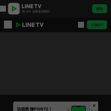
開啟
用 APP 免費看更精彩
升級VIP
單字派對 | ELTV 生活英語
目前未允許這部影片在你所在的地區播放
如有不便請見諒
Unmute
玩遊戲 賺POINTS！