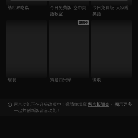
請世界吃桌
今日免費版-空中英
今日免費版-大家說
語教室
英語
跟播中
耀眼
寶島西米樂
後浪
留言功能正在升級改版中！邀請你填寫
留言板調查
，
顯示更多
一起共創新版留言功能！