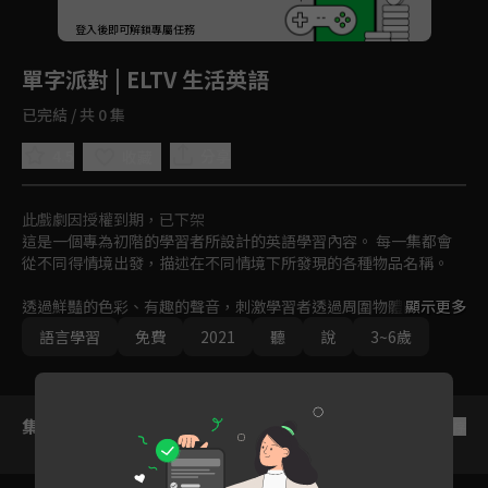
回首頁
登入後即可解鎖專屬任務
Play
單字派對 | ELTV 生活英語
已完結 / 共 0 集
4.5
分享
收藏
此戲劇因授權到期，已下架
這是一個專為初階的學習者所設計的英語學習內容。 每一集都會
從不同得情境出發，描述在不同情境下所發現的各種物品名稱。

透過鮮豔的色彩、有趣的聲音，刺激學習者透過周圍物體的名稱進
顯示更多
而學習語言。不知道英語學習該從何處下手嗎？先從參加這場簡易
語言學習
免費
2021
聽
說
3~6歲
的單字派對開始吧！
集數列表
反序