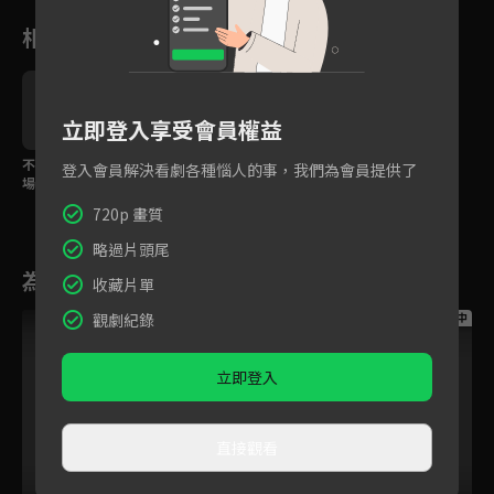
相關花絮
立即登入享受會員權益
不必背！40種日常生活
專為初階學習者設計！
登入會員解決看劇各種惱人的事，我們為會員提供了
場景，看動畫英語單字
生活化主題+看動畫輕鬆
輕鬆記
說英語
720p 畫質
略過片頭尾
為您推薦
收藏片單
觀劇紀錄
跟播中
跟播中
跟播中
立即登入
直接觀看