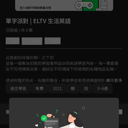
回首頁
登入後即可解鎖專屬任務
Play
單字派對 | ELTV 生活英語
已完結 / 共 0 集
4.5
分享
收藏
此戲劇因授權到期，已下架
這是一個專為初階的學習者所設計的英語學習內容。 每一集都會
從不同得情境出發，描述在不同情境下所發現的各種物品名稱。

透過鮮豔的色彩、有趣的聲音，刺激學習者透過周圍物體的名稱進
顯示更多
而學習語言。不知道英語學習該從何處下手嗎？先從參加這場簡易
語言學習
免費
2021
聽
說
3~6歲
的單字派對開始吧！
集數列表
反序