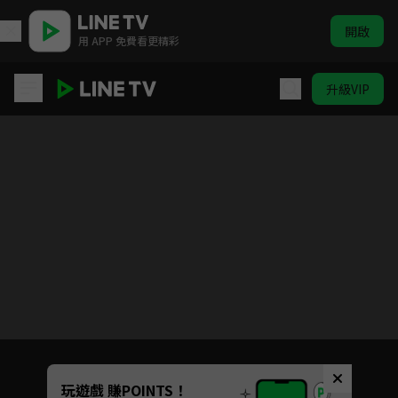
開啟
用 APP 免費看更精彩
升級VIP
單字派對 | ELTV 生活英語
目前未允許這部影片在你所在的地區播放
如有不便請見諒
Unmute
玩遊戲 賺POINTS！