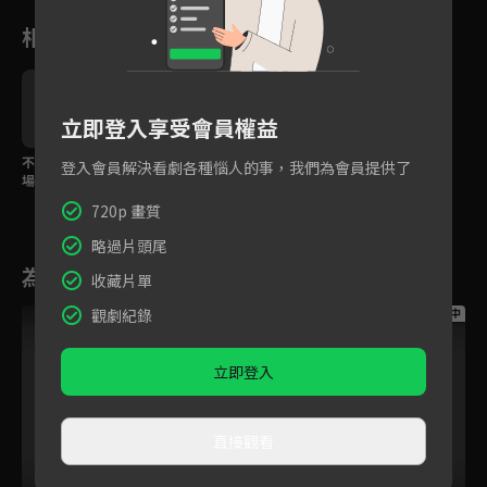
相關花絮
立即登入享受會員權益
不必背！40種日常生活
專為初階學習者設計！
登入會員解決看劇各種惱人的事，我們為會員提供了
場景，看動畫英語單字
生活化主題+看動畫輕鬆
輕鬆記
說英語
720p 畫質
略過片頭尾
為您推薦
收藏片單
觀劇紀錄
跟播中
跟播中
跟播中
立即登入
直接觀看