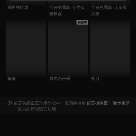
請世界吃桌
今日免費版-空中英
今日免費版-大家說
語教室
英語
跟播中
耀眼
寶島西米樂
後浪
留言功能正在升級改版中！邀請你填寫
留言板調查
，
顯示更多
一起共創新版留言功能！