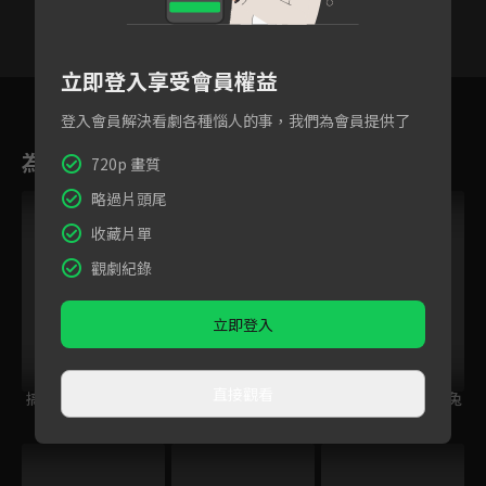
立即登入享受會員權益
23
24
25
26
27
28
登入會員解決看劇各種惱人的事，我們為會員提供了
為您推薦
720p 畫質
略過片頭尾
收藏片單
觀劇紀錄
立即登入
直接觀看
搞笑漫畫日和 3
請問您今天要來點兔
請問您今天要來點兔
子嗎？BLOOM
子嗎？？第二季