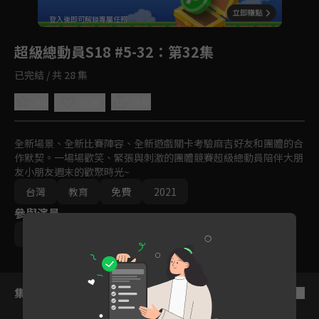
回首頁
登入後即可解鎖專屬任務
Play
超級總動員S18 #5-32
：第32集
已完結 / 共 28 集
4.0
分享
收藏
全新場景、全新比賽陣容、全新遊戲關卡考驗麻吉好友和團體的合
作默契。一場場歡笑、緊張與刺激的團體競賽超級總動員陪伴大朋
友小朋友週末的歡聚時光~
台灣
教育
免費
2021
參與演員
郭彥均
鍾欣凌
集數列表
反序