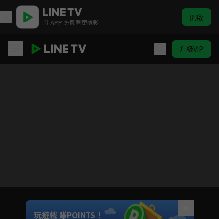
開啟
用 APP 免費看更精彩
升級VIP
超級總動員S18 #5-32
目前未允許這部影片在你所在的地區播放
如有不便請見諒
Unmute
玩遊戲 賺POINTS！