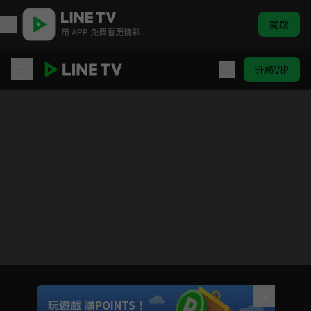
開啟
用 APP 免費看更精彩
升級VIP
超級總動員S18 #5-32
目前未允許這部影片在你所在的地區播放
如有不便請見諒
Unmute
玩遊戲 賺POINTS！