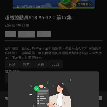
回首頁
登入後即可解鎖專屬任務
Play
超級總動員S18 #5-32
：第17集
已完結 / 共 28 集
4.0
分享
收藏
全新場景、全新比賽陣容、全新遊戲關卡考驗麻吉好友和團體的合
作默契。一場場歡笑、緊張與刺激的團體競賽超級總動員陪伴大朋
友小朋友週末的歡聚時光~
台灣
教育
免費
2021
參與演員
郭彥均
鍾欣凌
集數列表
反序