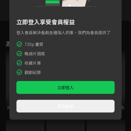
立即登入享受會員權益
10
11
12
13
14
15
1
登入會員解決看劇各種惱人的事，我們為會員提供了
為您推薦
720p 畫質
略過片頭尾
收藏片單
觀劇紀錄
立即登入
直接觀看
搞笑漫畫日和 3
請問您今天要來點兔
請問您今天要來點兔
子嗎？？第二季
子嗎？BLOOM