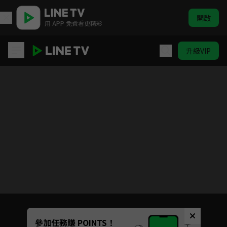
開啟
用 APP 免費看更精彩
升級VIP
中華一番
目前未允許這部影片在你所在的地區播放
如有不便請見諒
Unmute
參加任務賺 POINTS！