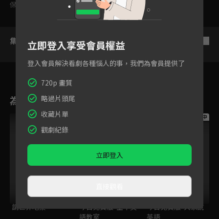
保護級
集數列表
反序
立即登入享受會員權益
登入會員解決看劇各種惱人的事，我們為會員提供了
720p 畫質
為您推薦
略過片頭尾
收藏片單
跟播中
跟播中
跟播中
觀劇紀錄
立即登入
直接觀看
請世界吃桌
今日免費版-空中英
今日免費版-大家說
語教室
英語