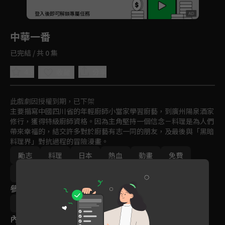
回首頁
登入後即可解鎖專屬任務
Play
中華一番
已完結 / 共 0 集
4.9
分享
收藏
此戲劇因授權到期，已下架
主要描寫中國四川省的年輕廚師小當家學習廚藝，到廣州陽泉酒家
修行，獲得特級廚師資格。因為主角堅持一個信念－料理是為人們
帶來幸福的，結交許多對於廚藝有志一同的朋友，及最後與「黑暗
料理界」對抗過程的冒險漫畫。
勵志
料理
日本
熱血
動畫
免費
2000年以前
參與演員
案納正美
內容標籤