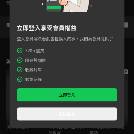
普遍級
集數列表
反序
立即登入享受會員權益
登入會員解決看劇各種惱人的事，我們為會員提供了
720p 畫質
為您推薦
略過片頭尾
收藏片單
跟播中
跟播中
跟播中
觀劇紀錄
立即登入
直接觀看
請世界吃桌
今日免費版-空中英
今日免費版-大家說
語教室
英語