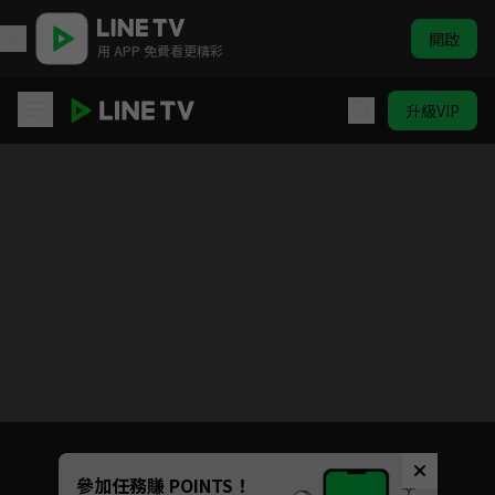
開啟
用 APP 免費看更精彩
升級VIP
哈囉小梅子 第3季
目前未允許這部影片在你所在的地區播放
如有不便請見諒
Unmute
參加任務賺 POINTS！