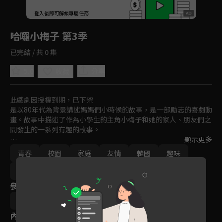
回首頁
登入後即可解鎖專屬任務
Play
哈囉小梅子 第3季
已完結 / 共 0 集
5.0
分享
收藏
此戲劇因授權到期，已下架
是以80年代為背景講述媽媽們小時候的故事，是一部勵志的喜劇動
畫。故事中描述了作為小學生的主角小梅子和她的家人、朋友們之
間發生的一系列有趣的故事。

顯示更多
動畫中以媽媽和梅子的對立為主，將兩人間的矛盾以喜劇的方式展
青春
校園
家庭
友情
韓國
趣味
現給大家。
卡通
親子
動畫
免費
2011-2015
參與演員
石鍾瑞
內容標籤