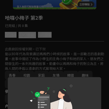
回首頁
登入後即可解鎖專屬任務
Play
哈囉小梅子 第2季
已完結 / 共 0 集
5.0
分享
收藏
此戲劇因授權到期，已下架
是以80年代為背景講述媽媽們小時候的故事，是一部勵志的喜劇動
畫。故事中描述了作為小學生的主角小梅子和她的家人、朋友們之
間發生的一系列有趣的故事。動畫中以媽媽和梅子的對立為主，將
兩人間的矛盾以喜劇的方式展現給大家。
青春
校園
家庭
友情
韓國
趣味
卡通
親子
動畫
免費
2011-2015
參與演員
石鍾瑞
內容標籤