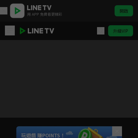
開啟
用 APP 免費看更精彩
升級VIP
哈囉小梅子 第2季
目前未允許這部影片在你所在的地區播放
如有不便請見諒
Unmute
玩遊戲 賺POINTS！