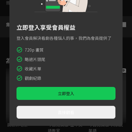
普遍級
集數列表
反序
立即登入享受會員權益
登入會員解決看劇各種惱人的事，我們為會員提供了
720p 畫質
為您推薦
略過片頭尾
收藏片單
跟播中
跟播中
跟播中
觀劇紀錄
立即登入
直接觀看
請世界吃桌
今日免費版-空中英
今日免費版-大家說
語教室
英語